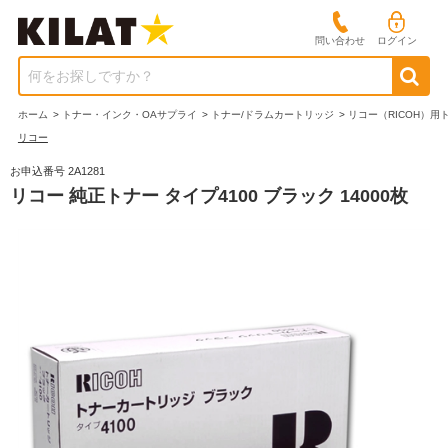
問い合わせ
ログイン
何をお探しですか？
ホーム
>
トナー・インク・OAサプライ
>
トナー/ドラムカートリッジ
>
リコー（RICOH）用
リコー
お申込番号 2A1281
リコー 純正トナー タイプ4100 ブラック 14000枚