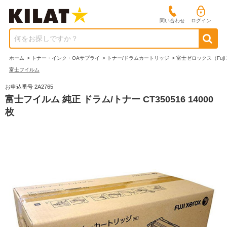
問い合わせ
ログイン
何をお探しですか？
ホーム
>
トナー・インク・OAサプライ
>
トナー/ドラムカートリッジ
>
富士ゼロックス（Fuji 
富士フイルム
お申込番号 2A2765
富士フイルム 純正 ドラム/トナー CT350516 14000
枚