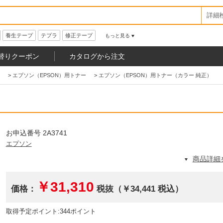
詳細
養生テープ
テプラ
修正テープ
もっと見る
替りクーポン
カタログから注文
>
エプソン（EPSON）用トナー
>
エプソン（EPSON）用トナー（カラー 純正）
お申込番号 2A3741
エプソン
商品詳細
￥31,310
価格：
税抜（￥34,441 税込）
取得予定ポイント:344ポイント