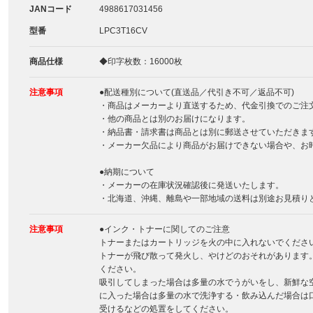
JANコード
4988617031456
型番
LPC3T16CV
商品仕様
◆印字枚数：16000枚
注意事項
●配送種別について(直送品／代引き不可／返品不可)
・商品はメーカーより直送するため、代金引換でのご注
・他の商品とは別のお届けになります。
・納品書・請求書は商品とは別に郵送させていただきま
・メーカー欠品により商品がお届けできない場合や、お
●納期について
・メーカーの在庫状況確認後に発送いたします。
・北海道、沖縄、離島や一部地域の送料は別途お見積り
注意事項
●インク・トナーに関してのご注意
トナーまたはカートリッジを火の中に入れないでくださ
トナーが飛び散って発火し、やけどのおそれがあります
ください。
吸引してしまった場合は多量の水でうがいをし、新鮮な
に入った場合は多量の水で洗浄する・飲み込んだ場合は
受けるなどの処置をしてください。