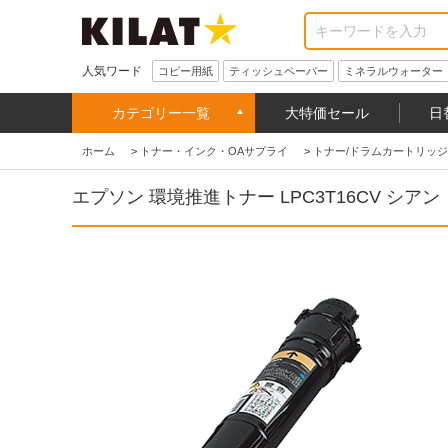
人気ワード
コピー用紙
ティッシュペーパー
ミネラルウォーター
カテゴリー一覧
大特価セール
日
ホーム
>
トナー・インク・OAサプライ
>
トナー/ドラムカートリッジ
エプソン 環境推進トナー LPC3T16CV シアン