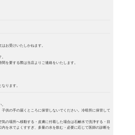
文はお受けいたしかねます。
す。
時間を要する際は当店よりご連絡をいたします。
となります。
い。
。子供の手の届くところに保管しないでください。冷暗所に保管して
空気の場所へ移動する・皮膚に付着した場合は石鹸水で洗浄する・目
口内を水でよくすすぎ、多量の水を飲む・必要に応じて医師の診断を