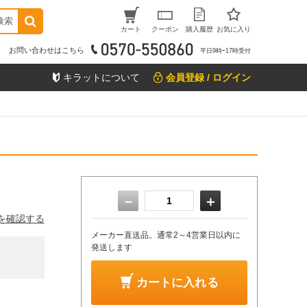
検索
カート
クーポン
購入履歴
お気に入り
お問い合わせはこちら
平日9時ｰ17時受付
キラットについて
会員登録 / ログイン
－
＋
を確認する
メーカー直送品。通常2～4営業日以内に
発送します
カートに入れる