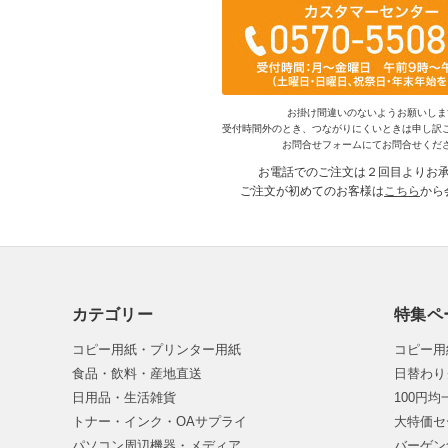
お掛け間違いのないようお願いしま
受付時間外のとき、つながりにくいときは申し訳
お問合せフォームにてお問合せくだ
お電話でのご注文は２回目よりお
ご注文が初めてのお客様は
こちら
から
カテゴリー
特集ペ
コピー用紙・プリンター用紙
コピー用
食品・飲料・産地直送
日替わり
日用品・生活雑貨
100円
トナー・インク・OAサプライ
大特価セ
パソコン周辺機器・メディア
バーゲン