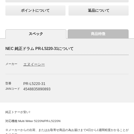
ポイントについて
返品について
スペック
商品特徴
NEC 純正ドラム PR-L5220-31について
メーカー
エヌイーシー
型番
PR-L5220-31
JANコード
4548835890893
純正トナーが安い!
対応機種:Multi Writer 5220N/PR-L5220N
※メーカーからの出荷、またはお取寄せ商品の為お届けまで4日から1週間程度かかることが