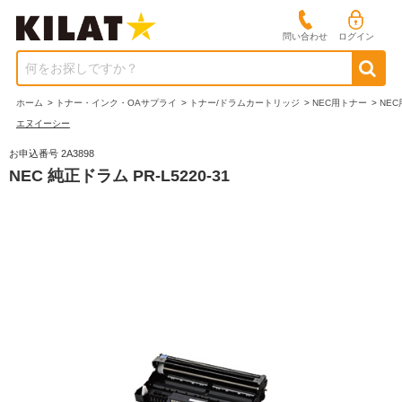
問い合わせ
ログイン
何をお探しですか？
ホーム
>
トナー・インク・OAサプライ
>
トナー/ドラムカートリッジ
>
NEC用トナー
>
NE
エヌイーシー
お申込番号 2A3898
NEC 純正ドラム PR-L5220-31