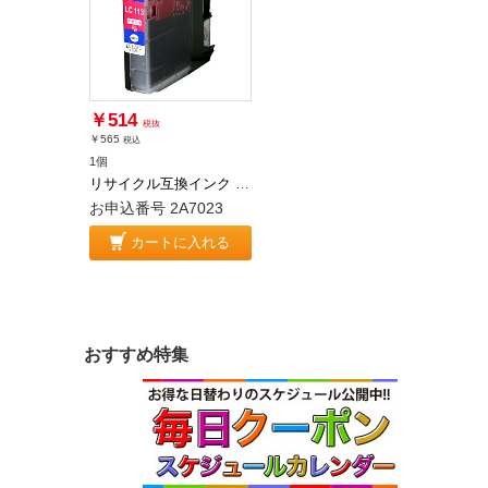
￥514
税抜
￥565
税込
1個
リサイクル互換インク エコパックLC113Ｍ LC113シリーズ 対応インク マゼンタ
お申込番号 2A7023
カートに入れる
おすすめ特集