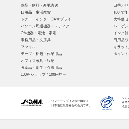
食品・飲料・産地直送
日替わり
日用品・生活雑貨
100円
トナー・インク・OAサプライ
大特価セ
パソコン周辺機器・メディア
バーゲン
OA機器・電池・家電
インク館
事務用品・文房具
日用品ワ
ファイル
キラット
テープ・梱包・作業用品
ポイント
オフィス家具・収納
医薬品・衛生・介護用品
100円ショップ / 100円均一
ワン
ワンステップは公益社団法人
企業
日本通信販売協会の会員です。
取得