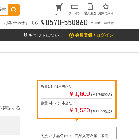
検索
カート
クーポン
購入履歴
お気に入り
お問い合わせはこちら
平日9時ｰ17時受付
キラットについて
会員登録 / ログイン
数量1本で1本当たり
￥1,600
(￥1,760税込)
数量3本～で1本当たり
を確認する
￥1,520
(￥1,672税込)
ただいま品切れ中。商品入荷次第、販売