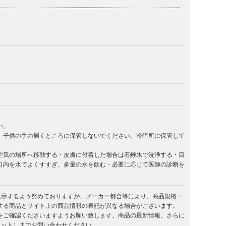
い。
。子供の手の届くところに保管しないでください。冷暗所に保管して
空気の場所へ移動する・皮膚に付着した場合は石鹸水で洗浄する・目
口内を水でよくすすぎ、多量の水を飲む・必要に応じて医師の診断を
を表示するよう努めておりますが、メーカー都合等により、商品規格・
する商品とサイト上の商品情報の表記が異なる場合がございます。
をご確認くださいますようお願い致します。商品の最新情報、さらに
キラット）までお問い合わせください。