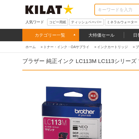
人気ワード
コピー用紙
ティッシュペーパー
ミネラルウォーター
カテゴリー一覧
大特価セール
日
ホーム
>
トナー・インク・OAサプライ
>
インクカートリッジ
>
ブ
ブラザー 純正インク LC113M LC113シリーズ