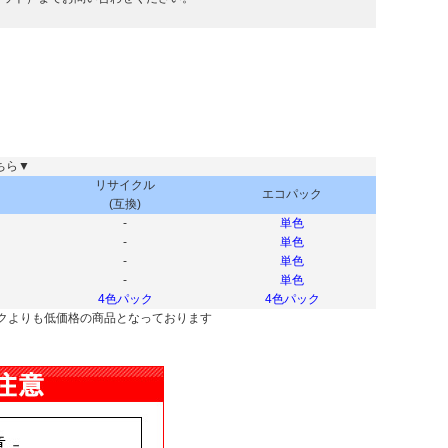
ちら▼
リサイクル
エコパック
(互換)
-
単色
-
単色
-
単色
-
単色
4色パック
4色パック
クよりも低価格の商品となっております