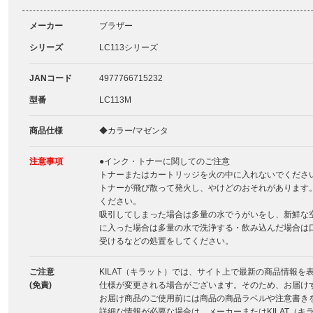
メーカー
ブラザー
シリーズ
LC113シリーズ
JANコード
4977766715232
型番
LC113M
商品仕様
◆カラー/マゼンタ
注意事項
●インク・トナーに関してのご注意
トナーまたはカートリッジを火の中に入れないでくださ
トナーが飛び散って発火し、やけどのおそれがあります
ください。
吸引してしまった場合は多量の水でうがいをし、新鮮な
に入った場合は多量の水で洗浄する・飲み込んだ場合は
受けるなどの処置をしてください。
ご注意
KILAT（キラット）では、サイト上で最新の商品情報
(免責)
仕様が変更される場合がございます。そのため、お届け
お届け商品のご使用前には商品の商品ラベルや注意書き
詳細な情報が必要な場合は、メーカーまたはKILAT（