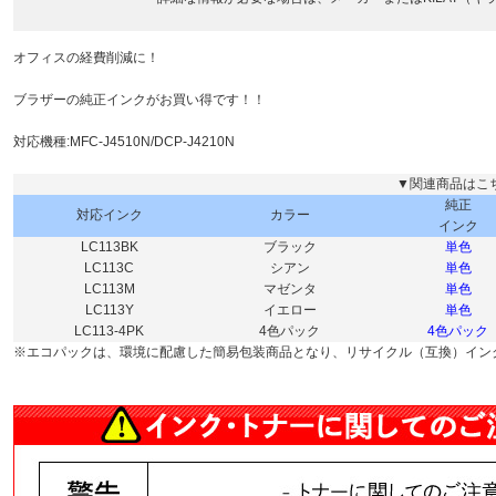
オフィスの経費削減に！
ブラザーの純正インクがお買い得です！！
対応機種:MFC-J4510N/DCP-J4210N
▼関連商品はこ
純正
対応インク
カラー
インク
LC113BK
ブラック
単色
LC113C
シアン
単色
LC113M
マゼンタ
単色
LC113Y
イエロー
単色
LC113-4PK
4色パック
4色パック
※エコパックは、環境に配慮した簡易包装商品となり、リサイクル（互換）イン