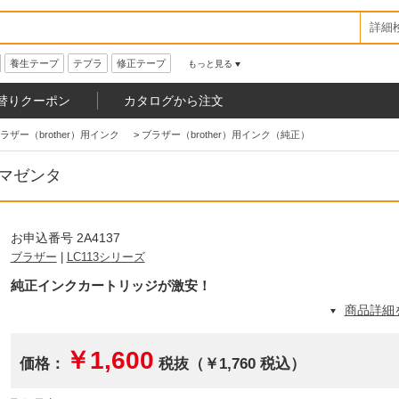
詳細
養生テープ
テプラ
修正テープ
もっと見る
替りクーポン
カタログから注文
ラザー（brother）用インク
>
ブラザー（brother）用インク（純正）
 マゼンタ
お申込番号 2A4137
ブラザー
|
LC113シリーズ
純正インクカートリッジが激安！
商品詳細
￥1,600
価格：
税抜（￥1,760 税込）