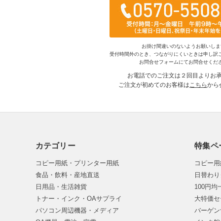
お掛け間違いのないようお願いしま
受付時間外のとき、つながりにくいときは申し訳
お問合せフォームにてお問合せくだ
お電話でのご注文は２回目よりお
ご注文が初めてのお客様は
こちら
から
カテゴリー
特集ペ
コピー用紙・プリンター用紙
コピー用
食品・飲料・産地直送
日替わり
日用品・生活雑貨
100円
トナー・インク・OAサプライ
大特価セ
パソコン周辺機器・メディア
バーゲン