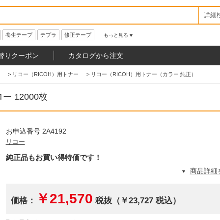
詳細
養生テープ
テプラ
修正テープ
もっと見る
替りクーポン
カタログから注文
>
リコー（RICOH）用トナー
>
リコー（RICOH）用トナー（カラー 純正）
ー 12000枚
お申込番号 2A4192
リコー
純正品もお買い得特価です！
商品詳細
￥21,570
価格：
税抜（￥23,727 税込）