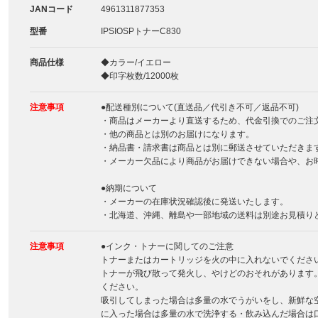
JANコード
4961311877353
型番
IPSIOSPトナーC830
商品仕様
◆カラー/イエロー
◆印字枚数/12000枚
注意事項
●配送種別について(直送品／代引き不可／返品不可)
・商品はメーカーより直送するため、代金引換でのご注
・他の商品とは別のお届けになります。
・納品書・請求書は商品とは別に郵送させていただきま
・メーカー欠品により商品がお届けできない場合や、お
●納期について
・メーカーの在庫状況確認後に発送いたします。
・北海道、沖縄、離島や一部地域の送料は別途お見積り
注意事項
●インク・トナーに関してのご注意
トナーまたはカートリッジを火の中に入れないでくださ
トナーが飛び散って発火し、やけどのおそれがあります
ください。
吸引してしまった場合は多量の水でうがいをし、新鮮な
に入った場合は多量の水で洗浄する・飲み込んだ場合は