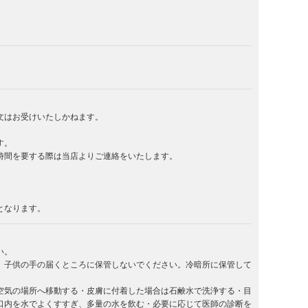
文はお受けいたしかねます。
す。
時間を要する際は当店よりご連絡をいたします。
となります。
い。
。子供の手の届くところに保管しないでください。冷暗所に保管して
空気の場所へ移動する・皮膚に付着した場合は石鹸水で洗浄する・目
口内を水でよくすすぎ、多量の水を飲む・必要に応じて医師の診断を