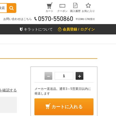
検索
カート
クーポン
購入履歴
お気に入り
お問い合わせはこちら
平日9時ｰ17時受付
キラットについて
会員登録 / ログイン
－
＋
メーカー直送品。通常3～5営業日以内に
を確認する
発送します
カートに入れる