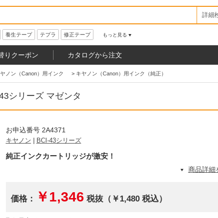
詳細
養生テープ
テプラ
修正テープ
もっと見る
替りクーポン
カタログから注文
ヤノン（Canon）用インク
>
キヤノン（Canon）用インク（純正）
-43シリーズ マゼンタ
お申込番号 2A4371
キヤノン
|
BCI-43シリーズ
純正インクカートリッジが激安！
商品詳細
￥1,346
価格：
税抜（￥1,480 税込）