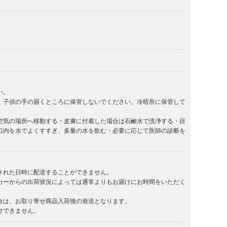
い。
。子供の手の届くところに保管しないでください。冷暗所に保管して
空気の場所へ移動する・皮膚に付着した場合は石鹸水で洗浄する・目
口内を水でよくすすぎ、多量の水を飲む・必要に応じて医師の診断を
された日時に配送することができません。
カーからの出荷状況によっては通常よりもお届けにお時間をいただく
合は、お取り寄せ商品入荷後の発送となります。
けできません。