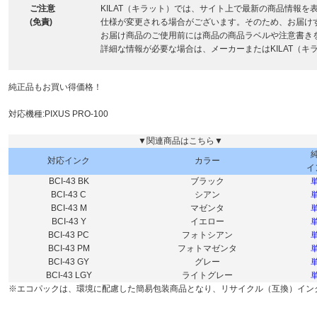
ご注意
KILAT（キラット）では、サイト上で最新の商品情報
(免責)
仕様が変更される場合がございます。そのため、お届け
お届け商品のご使用前には商品の商品ラベルや注意書き
詳細な情報が必要な場合は、メーカーまたはKILAT（
純正品もお買い得価格！
対応機種:PIXUS PRO-100
▼関連商品はこちら▼
対応インク
カラー
イ
BCI-43 BK
ブラック
BCI-43 C
シアン
BCI-43 M
マゼンタ
BCI-43 Y
イエロー
BCI-43 PC
フォトシアン
BCI-43 PM
フォトマゼンタ
BCI-43 GY
グレー
BCI-43 LGY
ライトグレー
※エコパックは、環境に配慮した簡易包装商品となり、リサイクル（互換）イン