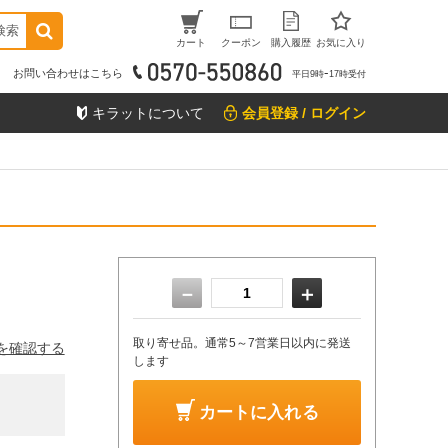
検索
カート
クーポン
購入履歴
お気に入り
お問い合わせはこちら
平日9時ｰ17時受付
キラットについて
会員登録 / ログイン
－
＋
取り寄せ品。通常5～7営業日以内に発送
を確認する
します
カートに入れる