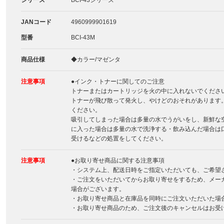
シリーズ
BCI-43シリーズ
JANコード
4960999901619
型番
BCI-43M
商品仕様
◆カラー/マゼンタ
注意事項
●インク・トナーに関してのご注意
トナーまたはカートリッジを火の中に入れないでくださ
トナーが飛び散って発火し、やけどのおそれがあります
ください。
吸引してしまった場合は多量の水でうがいをし、新鮮な
に入った場合は多量の水で洗浄する・飲み込んだ場合は
受けるなどの処置をしてください。
注意事項
●お取り寄せ商品に関する注意事項
・システム上、配送日時をご指定いただいても、ご希望
・ご注文をいただいてからお取り寄せをするため、メー
場合がございます。
・お取り寄せ商品と在庫品を同時にご注文いただいた場
・お取り寄せ商品のため、ご注文後のキャンセルはお受