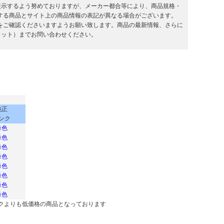
を表示するよう努めておりますが、メーカー都合等により、商品規格・
する商品とサイト上の商品情報の表記が異なる場合がございます。
をご確認くださいますようお願い致します。商品の最新情報、さらに
キラット）までお問い合わせください。
純正
ンク
単色
単色
単色
単色
単色
単色
単色
単色
クよりも低価格の商品となっております