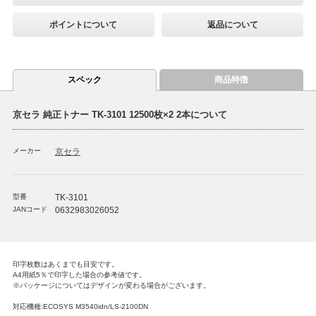
ポイントについて
返品について
スペック
商品特徴
京セラ 純正トナー TK-3101 12500枚×2 2本について
メーカー
京セラ
型番
TK-3101
JANコード
0632983026052
印字枚数はあくまでも目安です。
A4用紙5％で印字した場合の参考値です。
※パッケージについてはデザインが変わる場合がございます。
対応機種:ECOSYS M3540idn/LS-2100DN