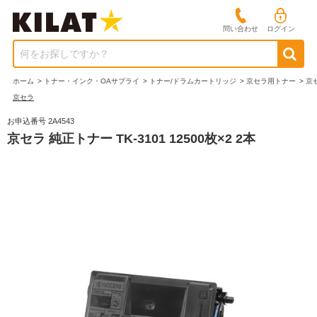
問い合わせ
ログイン
何をお探しですか？
ホーム
>
トナー・インク・OAサプライ
>
トナー/ドラムカートリッジ
>
京セラ用トナー
>
京
京セラ
お申込番号 2A4543
京セラ 純正トナー TK-3101 12500枚×2 2本