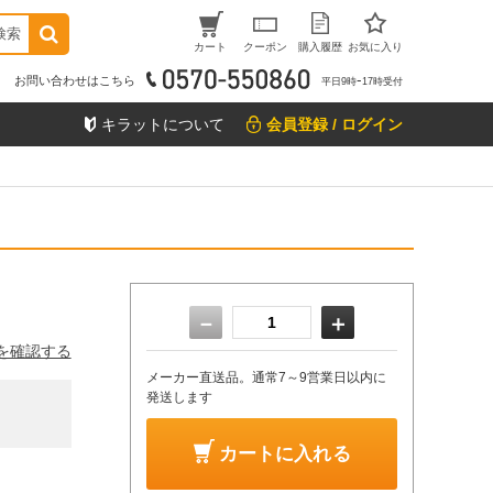
検索
カート
クーポン
購入履歴
お気に入り
お問い合わせはこちら
平日9時ｰ17時受付
キラットについて
会員登録 / ログイン
－
＋
を確認する
メーカー直送品。通常7～9営業日以内に
発送します
カートに入れる