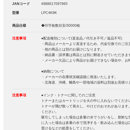
JANコード
4988617097865
型番
LPC4K9K
商品仕様
◆印字枚数目安/30000枚
注意事項
●配送種別について(直送品／代引き不可／返品不可)
・商品はメーカーより直送するため、代金引換でのご注
・他の商品とは別のお届けになります。
・納品書・請求書は商品とは別に郵送させていただきま
・メーカー欠品により商品がお届けできない場合や、お
●納期について
・メーカーの在庫状況確認後に発送いたします。
・北海道、沖縄、離島や一部地域の送料は別途お見積り
注意事項
●インク・トナーに関してのご注意
トナーまたはカートリッジを火の中に入れないでくださ
トナーが飛び散って発火し、やけどのおそれがあります
ください。
吸引してしまった場合は多量の水でうがいをし、新鮮な
に入った場合は多量の水で洗浄する・飲み込んだ場合は
受けるなどの処置をしてください。