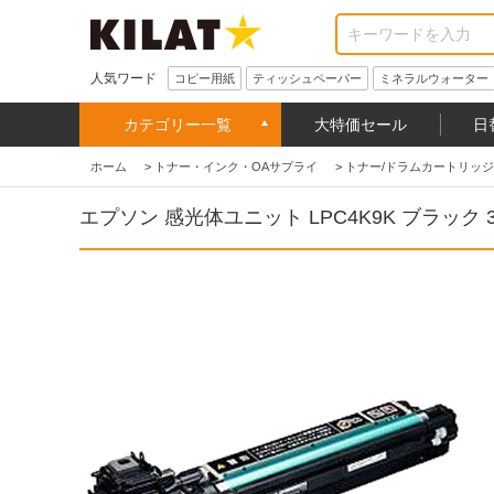
人気ワード
コピー用紙
ティッシュペーパー
ミネラルウォーター
カテゴリー一覧
大特価セール
日
ホーム
>
トナー・インク・OAサプライ
>
トナー/ドラムカートリッジ
エプソン 感光体ユニット LPC4K9K ブラック 3