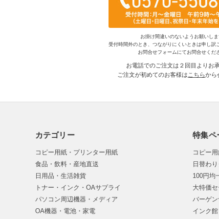
お掛け間違いのないようお願いしま
受付時間外のとき、つながりにくいときは申し訳
お問合せフォームにてお問合せくだ
お電話でのご注文は２回目よりお
ご注文が初めてのお客様は
こちら
から
カテゴリー
特集ペ
コピー用紙・プリンター用紙
コピー用
食品・飲料・産地直送
日替わり
日用品・生活雑貨
100円
トナー・インク・OAサプライ
大特価セ
パソコン周辺機器・メディア
バーゲン
OA機器・電池・家電
インク館