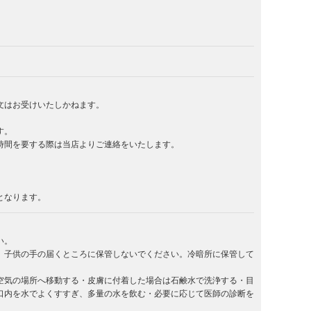
文はお受けいたしかねます。
す。
時間を要する際は当店よりご連絡をいたします。
となります。
い。
。子供の手の届くところに保管しないでください。冷暗所に保管して
空気の場所へ移動する・皮膚に付着した場合は石鹸水で洗浄する・目
口内を水でよくすすぎ、多量の水を飲む・必要に応じて医師の診断を