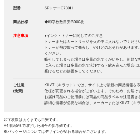
型番
SPトナーC730H
商品仕様
◆印字枚数目安/8000枚
注意事項
●インク・トナーに関してのご注意
トナーまたはカートリッジを火の中に入れないでくださ
トナーが飛び散って発火し、やけどのおそれがあります
ください。
吸引してしまった場合は多量の水でうがいをし、新鮮な
に入った場合は多量の水で洗浄する・飲み込んだ場合は
受けるなどの処置をしてください。
ご注意
KILAT（キラット）では、サイト上で最新の商品情報
(免責)
仕様が変更される場合がございます。そのため、お届け
お届け商品のご使用前には商品の商品ラベルや注意書き
詳細な情報が必要な場合は、メーカーまたはKILAT（
印字枚数はあくまでも目安です。
A4用紙5%で印字した場合の参考値です。
※パッケージについてはデザインが変わる場合がございます。