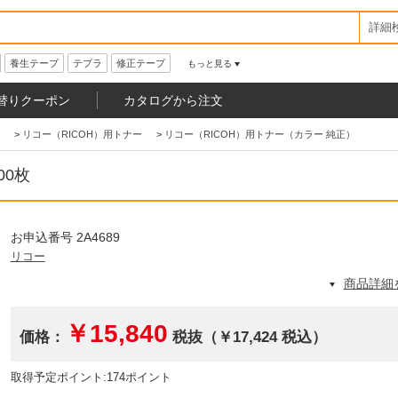
詳細
養生テープ
テプラ
修正テープ
もっと見る
替りクーポン
カタログから注文
>
リコー（RICOH）用トナー
>
リコー（RICOH）用トナー（カラー 純正）
00枚
お申込番号 2A4689
リコー
商品詳細
￥15,840
価格：
税抜（￥17,424 税込）
取得予定ポイント:174ポイント