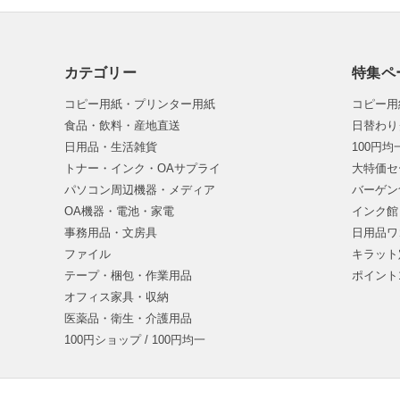
カテゴリー
特集ペ
コピー用紙・プリンター用紙
コピー用
食品・飲料・産地直送
日替わり
日用品・生活雑貨
100円
トナー・インク・OAサプライ
大特価セ
パソコン周辺機器・メディア
バーゲン
OA機器・電池・家電
インク館
事務用品・文房具
日用品ワ
ファイル
キラット
テープ・梱包・作業用品
ポイント
オフィス家具・収納
医薬品・衛生・介護用品
100円ショップ / 100円均一