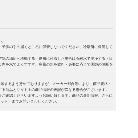
い。
。子供の手の届くところに保管しないでください。冷暗所に保管して
空気の場所へ移動する・皮膚に付着した場合は石鹸水で洗浄する・目
口内を水でよくすすぎ、多量の水を飲む・必要に応じて医師の診断を
を表示するよう努めておりますが、メーカー都合等により、商品規格・
する商品とサイト上の商品情報の表記が異なる場合がございます。
をご確認くださいますようお願い致します。商品の最新情報、さらに
キラット）までお問い合わせください。