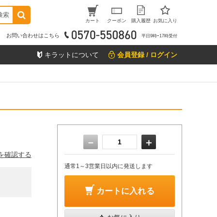
検索
カート
クーポン
購入履歴
お気に入り
お問い合わせはこちら
平日9時ｰ17時受付
キラットについて
会員登録 / ログイン
－
＋
を確認する
通常1～3営業日以内に発送します
カートに入れる