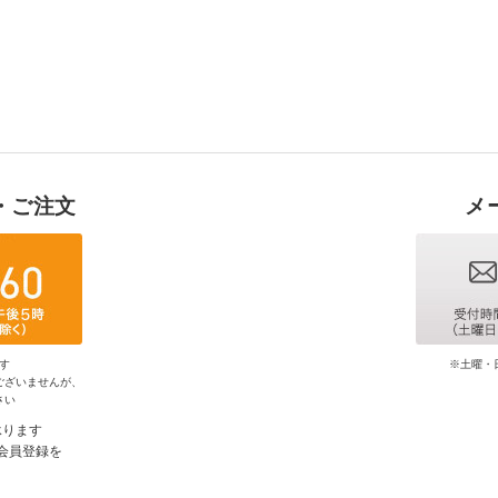
・ご注文
メ
す
※土曜・
ございませんが、
さい
承ります
会員登録を