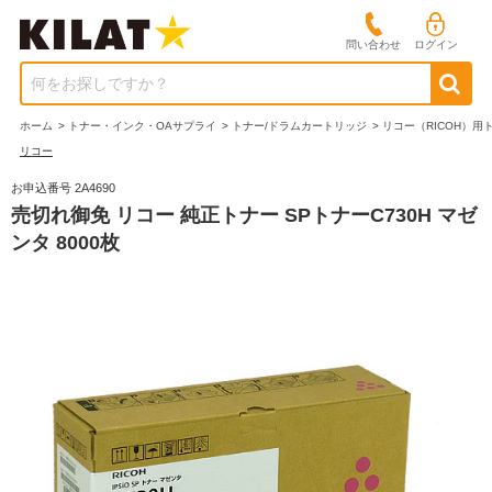
問い合わせ
ログイン
何をお探しですか？
ホーム
>
トナー・インク・OAサプライ
>
トナー/ドラムカートリッジ
>
リコー（RICOH）用
リコー
お申込番号 2A4690
売切れ御免 リコー 純正トナー SPトナーC730H マゼ
ンタ 8000枚