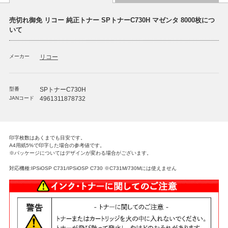
売切れ御免 リコー 純正トナー SPトナーC730H マゼンタ 8000枚につ
いて
メーカー
リコー
型番
SPトナーC730H
JANコード
4961311878732
印字枚数はあくまでも目安です。
A4用紙5%で印字した場合の参考値です。
※パッケージについてはデザインが変わる場合がございます。
対応機種:IPSiOSP C731/IPSiOSP C730
※C731M/730Mには使えません