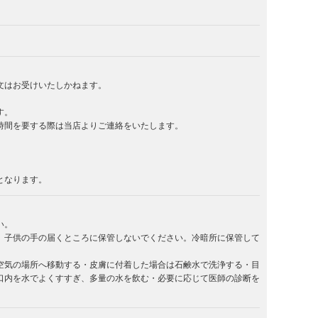
文はお受けいたしかねます。
す。
時間を要する際は当店よりご連絡をいたします。
となります。
い。
。子供の手の届くところに保管しないでください。冷暗所に保管して
空気の場所へ移動する・皮膚に付着した場合は石鹸水で洗浄する・目
口内を水でよくすすぎ、多量の水を飲む・必要に応じて医師の診断を