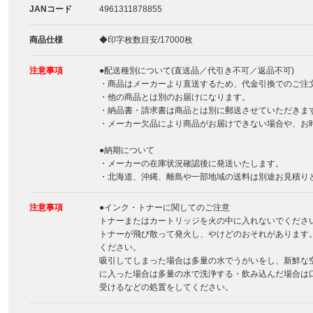
JANコード
4961311878855
商品仕様
◆印字枚数目安/17000枚
注意事項
●配送種別について(直送品／代引き不可／返品不可)
・商品はメーカーより直送するため、代金引換でのご注
・他の商品とは別のお届けになります。
・納品書・請求書は商品とは別に郵送させていただきま
・メーカー欠品により商品がお届けできない場合や、お
●納期について
・メーカーの在庫状況確認後に発送いたします。
・北海道、沖縄、離島や一部地域の送料は別途お見積り
注意事項
●インク・トナーに関してのご注意
トナーまたはカートリッジを火の中に入れないでくださ
トナーが飛び散って発火し、やけどのおそれがあります
ください。
吸引してしまった場合は多量の水でうがいをし、新鮮な
に入った場合は多量の水で洗浄する・飲み込んだ場合は
受けるなどの処置をしてください。