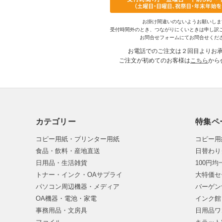
お掛け間違いのないようお願いしま
受付時間外のとき、つながりにくいときは申し訳
お問合せフォームにてお問合せくだ
お電話でのご注文は２回目よりお
ご注文が初めてのお客様は
こちら
から
カテゴリー
特集ペ
コピー用紙・プリンター用紙
コピー用
食品・飲料・産地直送
日替わり
日用品・生活雑貨
100円
トナー・インク・OAサプライ
大特価セ
パソコン周辺機器・メディア
バーゲン
OA機器・電池・家電
インク館
事務用品・文房具
日用品ワ