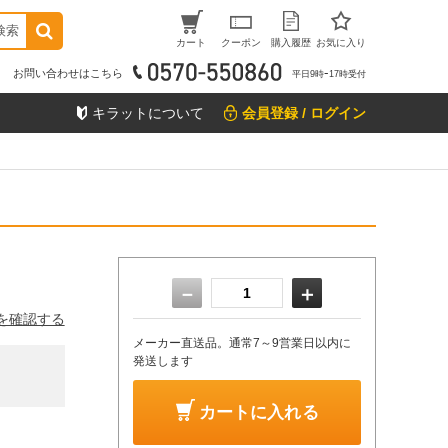
検索
カート
クーポン
購入履歴
お気に入り
お問い合わせはこちら
平日9時ｰ17時受付
キラットについて
会員登録 / ログイン
－
＋
を確認する
メーカー直送品。通常7～9営業日以内に
発送します
カートに入れる