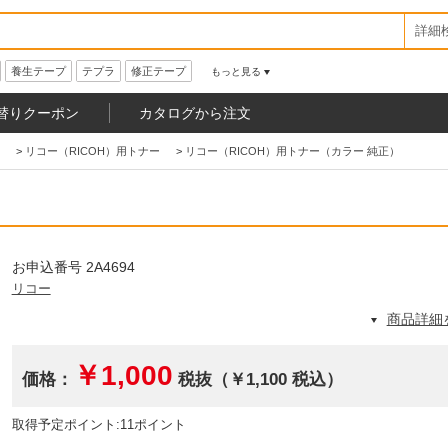
詳細
養生テープ
テプラ
修正テープ
もっと見る
替りクーポン
カタログから注文
>
リコー（RICOH）用トナー
>
リコー（RICOH）用トナー（カラー 純正）
お申込番号 2A4694
リコー
商品詳細
￥1,000
価格：
税抜（￥1,100 税込）
取得予定ポイント:11ポイント