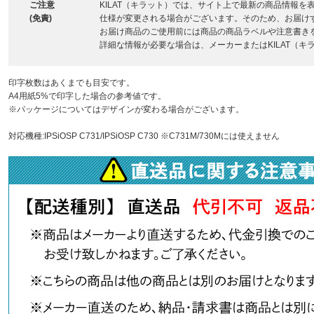
ご注意
KILAT（キラット）では、サイト上で最新の商品情報
(免責)
仕様が変更される場合がございます。そのため、お届け
お届け商品のご使用前には商品の商品ラベルや注意書き
詳細な情報が必要な場合は、メーカーまたはKILAT（
印字枚数はあくまでも目安です。
A4用紙5%で印字した場合の参考値です。
※パッケージについてはデザインが変わる場合がございます。
対応機種:IPSiOSP C731/IPSiOSP C730
※C731M/730Mには使えません