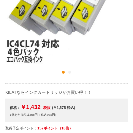
KILATならインクカートリッジがお買い得！！
￥1,432
価格：
税抜
(￥1,575
税込
)
1個あたり税抜358円（税込394円）
取得予定ポイント：
157ポイント（10倍）