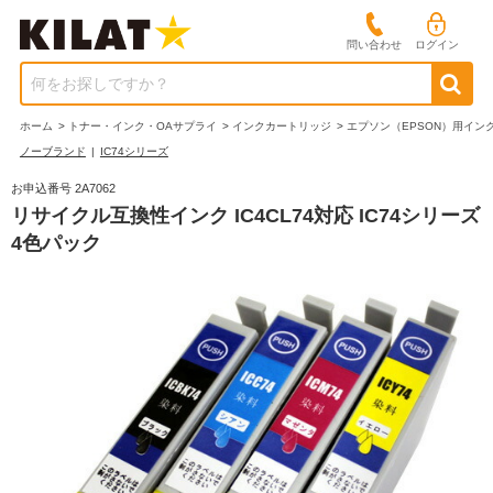
問い合わせ
ログイン
何をお探しですか？
ホーム
>
トナー・インク・OAサプライ
>
インクカートリッジ
>
エプソン（EPSON）用イン
ノーブランド
|
IC74シリーズ
お申込番号 2A7062
リサイクル互換性インク IC4CL74対応 IC74シリーズ
4色パック