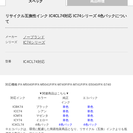
スペック
商品特徴
リサイクル互換性インク IC4CL74対応 IC74シリーズ 4色パックについ
て
メーカー
ノーブランド
シリーズ
IC74シリーズ
型番
IC4CL74対応
対応機種:PX-M5040F/PX-M5041F/PX-M740F/PX-M741F/PX-S5040/PX-S740
▼関連商品はこちら▼
対応インク
カラー
純正
エコパック
インク
ICBK74
ブラック
単色
単色
ICC74
シアン
単色
単色
ICM74
マゼンタ
単色
単色
ICY74
イエロー
単色
単色
IC4CL74
4色パック
4色パック
4色パック
※エコパックは、環境に配慮した簡易包装商品となり、リサイクル（互換）インクよりも低