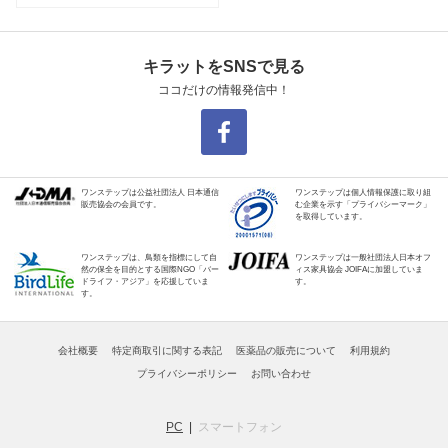
キラットをSNSで見る
ココだけの情報発信中！
ワンステップは公益社団法人 日本通信
ワンステップは個人情報保護に取り組
販売協会の会員です。
む企業を示す「プライバシーマーク」
を取得しています。
ワンステップは、鳥類を指標にして自
ワンステップは一般社団法人日本オフ
然の保全を目的とする国際NGO「バー
ィス家具協会 JOIFAに加盟していま
ドライフ・アジア」を応援していま
す。
す。
会社概要
特定商取引に関する表記
医薬品の販売について
利用規約
プライバシーポリシー
お問い合わせ
PC
スマートフォン