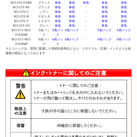
BCI-370 PGBK
ブラック
単色
単色
単色
単色
単色
BCI-370 BK
ブラック
単色
単色
-
単色
単色
BCI-370 C
シアン
単色
単色
-
単色
単色
BCI-370 M
マゼンタ
単色
単色
-
単色
単色
BCI-370 Y
イエロー
単色
単色
-
単色
単色
BCI-370 GY
グレー
単色
単色
-
単色
単色
BCI-371+BCI-
5色パッ
5色パッ
5色パック
-
5色パック
5色パック
370/5MP
ク
ク
BCI-371+BCI-
6色パッ
6色パッ
6色パック
-
6色パック
6色パック
370/6MP
ク
ク
※エコパックは、環境に配慮した簡易包装商品となり、リサイクル（互換）インクよりも低
価格の商品となっております