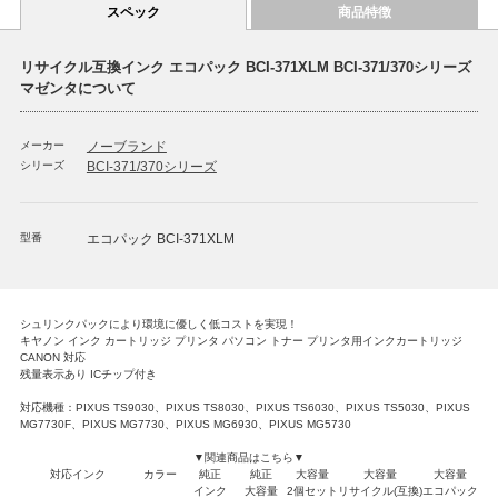
スペック
商品特徴
リサイクル互換インク エコパック BCI-371XLM BCI-371/370シリーズ
マゼンタについて
メーカー
ノーブランド
シリーズ
BCI-371/370シリーズ
型番
エコパック BCI-371XLM
シュリンクパックにより環境に優しく低コストを実現！
キヤノン インク カートリッジ プリンタ パソコン トナー プリンタ用インクカートリッジ
CANON 対応
残量表示あり ICチップ付き
対応機種：PIXUS TS9030、PIXUS TS8030、PIXUS TS6030、PIXUS TS5030、PIXUS
MG7730F、PIXUS MG7730、PIXUS MG6930、PIXUS MG5730
▼関連商品はこちら▼
対応インク
カラー
純正
純正
大容量
大容量
大容量
インク
大容量
2個セット
リサイクル(互換)
エコパック