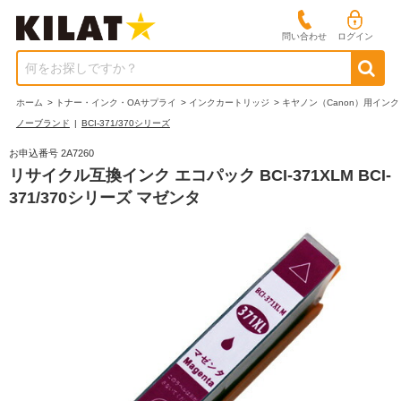
問い合わせ
ログイン
何をお探しですか？
ホーム
>
トナー・インク・OAサプライ
>
インクカートリッジ
>
キヤノン（Canon）用インク
ノーブランド
|
BCI-371/370シリーズ
お申込番号 2A7260
リサイクル互換インク エコパック BCI-371XLM BCI-
371/370シリーズ マゼンタ