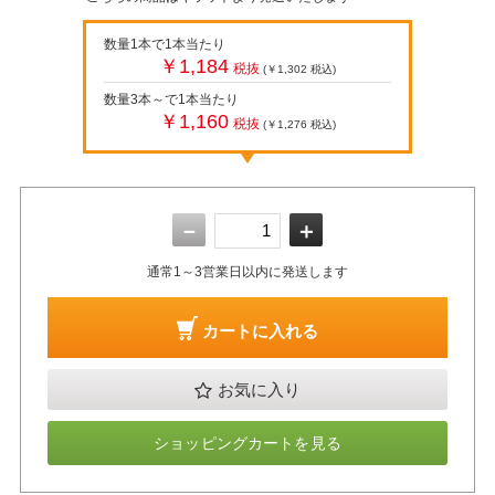
数量1本で1本当たり
￥1,184
税抜
(￥1,302
税込
)
数量3本～で1本当たり
￥1,160
税抜
(￥1,276
税込
)
－
＋
通常1～3営業日以内に発送します
カートに入れる
お気に入り
ショッピングカートを見る