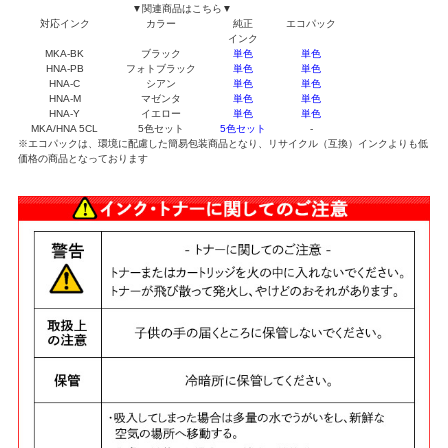
▼関連商品はこちら▼
対応インク
カラー
純正
エコパック
インク
MKA-BK
ブラック
単色
単色
HNA-PB
フォトブラック
単色
単色
HNA-C
シアン
単色
単色
HNA-M
マゼンタ
単色
単色
HNA-Y
イエロー
単色
単色
MKA/HNA 5CL
5色セット
5色セット
-
※エコパックは、環境に配慮した簡易包装商品となり、リサイクル（互換）インクよりも低
価格の商品となっております