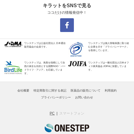
キラットをSNSで見る
ココだけの情報発信中！
ワンステップは公益社団法人 日本通信
ワンステップは個人情報保護に取り組
販売協会の会員です。
む企業を示す「プライバシーマーク」
を取得しています。
ワンステップは、鳥類を指標にして自
ワンステップは一般社団法人日本オフ
然の保全を目的とする国際NGO「バー
ィス家具協会 JOIFAに加盟していま
ドライフ・アジア」を応援していま
す。
す。
会社概要
特定商取引に関する表記
医薬品の販売について
利用規約
プライバシーポリシー
お問い合わせ
PC
スマートフォン