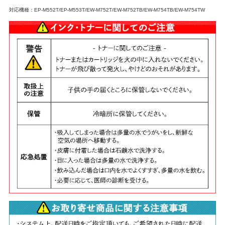
対応機種：EP-M552T/EP-M553T/EW-M752T/EW-M752TB/EW-M754TB/EW-M754TW