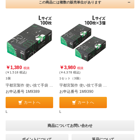
この商品には複数の販売単位があります
￥1,380
￥3,980
税抜
税抜
(￥1,518
税込
)
(￥4,378
税込
)
1個
1セット（3個）
宇都宮製作 使い捨て手袋 シンガー ニトリル SRB 粉なし L ブラック 100枚入 NBR035BPF-KB
宇都宮製作 使い捨て手袋 シンガー ニトリル SRB 粉なし L ブラック 100枚入×3個 NBR035BPF-KB
お申込番号 1M9389
お申込番号 1M9390
カートへ
カートへ
L
L
商品についてお問い合わせ
ポイントについて
返品について