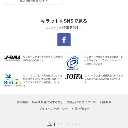
キラットをSNSで見る
ココだけの情報発信中！
ワンステップは公益社団法人 日本通信
ワンステップは個人情報保護に取り組
販売協会の会員です。
む企業を示す「プライバシーマーク」
を取得しています。
ワンステップは、鳥類を指標にして自
ワンステップは一般社団法人日本オフ
然の保全を目的とする国際NGO「バー
ィス家具協会 JOIFAに加盟していま
ドライフ・アジア」を応援していま
す。
す。
会社概要
特定商取引に関する表記
医薬品の販売について
利用規約
プライバシーポリシー
お問い合わせ
PC
スマートフォン