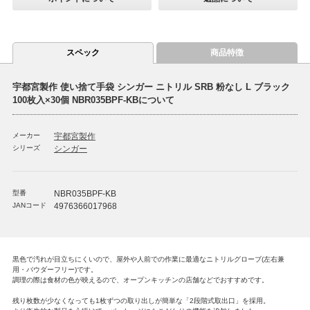
スペック
商品特徴
宇都宮製作 使い捨て手袋 シンガー ニトリル SRB 粉なし L ブラック
100枚入×30個 NBR035BPF-KBについて
メーカー
宇都宮製作
シリーズ
シンガー
型番
NBR035BPF-KB
JANコード
4976366017968
黒色で汚れが目立ちにくいので、屋外や人前での作業に最適なニトリルグローブ(左右兼
用・パウダーフリー)です。
調理の際は食材の色が映えるので、オープンキッチンの店舗などでおすすめです。
残り枚数が少なくなっても1枚ずつの取り出しが簡単な「2段階式取出口」を採用。