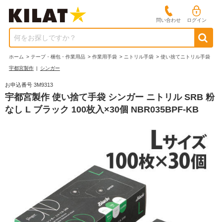
問い合わせ
ログイン
何をお探しですか？
ホーム
>
テープ・梱包・作業用品
>
作業用手袋
>
ニトリル手袋
>
使い捨てニトリル手袋
宇都宮製作
|
シンガー
お申込番号 3M9313
宇都宮製作 使い捨て手袋 シンガー ニトリル SRB 粉
なし L ブラック 100枚入×30個 NBR035BPF-KB