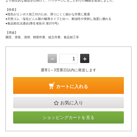
より衛生的な製品を心掛けて、パッケージにもこだわりの機能を追加しました。
【特長】
●指先がエンボス加工付のため、滑りにくく細かな作業に最適
●天然ゴム・塩化ビニル製の極薄タイプと比べ、耐油性や突刺し強度に優れる
●食品衛生法適合(厚生省告示 第370号)
【用途】
園芸、塗装、清掃、精密作業、組立作業、食品加工等
－
＋
通常1～3営業日以内に発送します
カートに入れる
お気に入り
ショッピングカートを見る