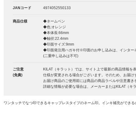
JANコード
4974052550133
商品仕様
◆ネームペン
◆色:オレンジ
◆本体長:66mm
◆軸径:22.4mm
◆印面サイズ:9mm
◆印面発注用ハガキ付※印面のお申し込みは、インター
(二重申し込みは不可)
ご注意
KILAT（キラット）では、サイト上で最新の商品情報
(免責)
仕様が変更される場合がございます。そのため、お届け
お届け商品のご使用前には商品の商品ラベルや注意書き
詳細な情報が必要な場合は、メーカーまたはKILAT（
ワンタッチでなつ印できるキャップレスタイプのネーム印。インキ補充ができる