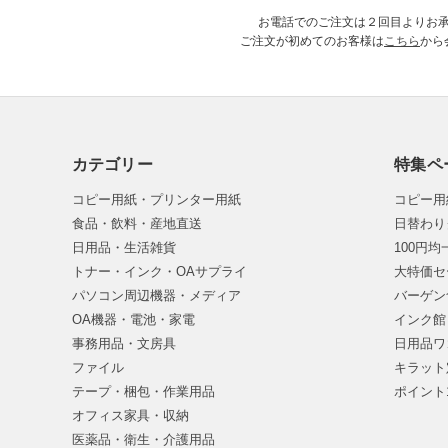
お電話でのご注文は２回目よりお
ご注文が初めてのお客様は
こちら
から
カテゴリー
特集ペ
コピー用紙・プリンター用紙
コピー用
食品・飲料・産地直送
日替わり
日用品・生活雑貨
100円
トナー・インク・OAサプライ
大特価セ
パソコン周辺機器・メディア
バーゲン
OA機器・電池・家電
インク館
事務用品・文房具
日用品ワ
ファイル
キラット
テープ・梱包・作業用品
ポイント
オフィス家具・収納
医薬品・衛生・介護用品