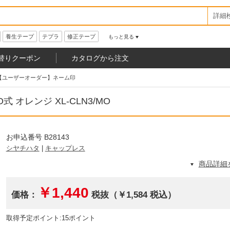
詳細
養生テープ
テプラ
修正テープ
もっと見る
替りクーポン
カタログから注文
【ユーザーオーダー】ネーム印
 オレンジ XL-CLN3/MO
お申込番号 B28143
シヤチハタ
|
キャップレス
商品詳細
￥1,440
価格：
税抜（￥1,584 税込）
取得予定ポイント:15ポイント