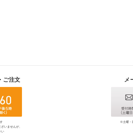
・ご注文
メ
す
※土曜・
ございませんが、
さい