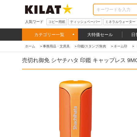
人気ワード
コピー用紙
ティッシュペーパー
ミネラルウォーター
カテゴリー一覧
大特価セール
日
ホーム
>
事務用品・文房具
>
印鑑/スタンプ/朱肉
>
ネーム印
>
売切れ御免 シヤチハタ 印鑑 キャップレス 9MO式