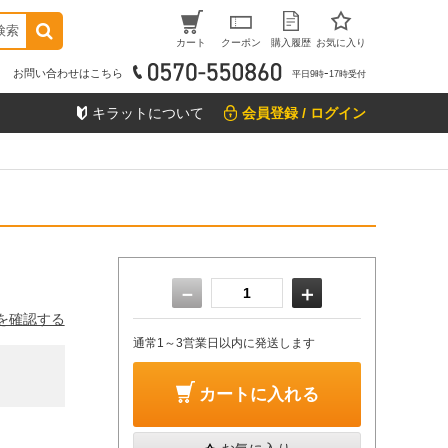
検索
カート
クーポン
購入履歴
お気に入り
お問い合わせはこちら
平日9時ｰ17時受付
キラットについて
会員登録 / ログイン
－
＋
を確認する
通常1～3営業日以内に発送します
カートに入れる