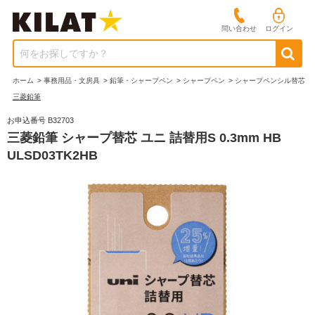
問い合わせ
ログイン
何をお探しですか？
ホーム
>
事務用品・文房具
>
鉛筆・シャープペン
>
シャープペン
>
シャープペンシル替芯
三菱鉛筆
お申込番号 B32703
三菱鉛筆 シャープ替芯 ユニ 詰替用S 0.3mm HB
ULSD03TK2HB