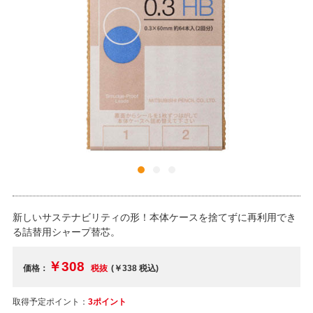
新しいサステナビリティの形！本体ケースを捨てずに再利用でき
る詰替用シャープ替芯。
￥308
価格：
税抜
(￥338
税込
)
取得予定ポイント：
3ポイント