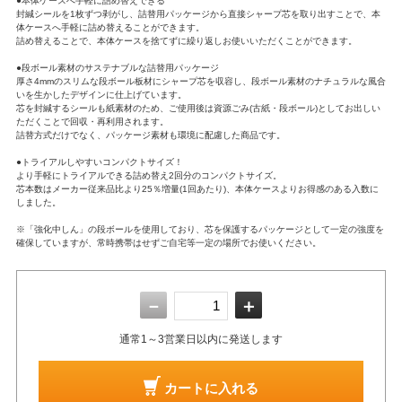
●本体ケースへ手軽に詰め替えできる
封緘シールを1枚ずつ剥がし、詰替用パッケージから直接シャープ芯を取り出すことで、本
体ケースへ手軽に詰め替えることができます。
詰め替えることで、本体ケースを捨てずに繰り返しお使いいただくことができます。
●段ボール素材のサステナブルな詰替用パッケージ
厚さ4mmのスリムな段ボール板材にシャープ芯を収容し、段ボール素材のナチュラルな風合
いを生かしたデザインに仕上げています。
芯を封緘するシールも紙素材のため、ご使用後は資源ごみ(古紙・段ボール)としてお出しい
ただくことで回収・再利用されます。
詰替方式だけでなく、パッケージ素材も環境に配慮した商品です。
●トライアルしやすいコンパクトサイズ！
より手軽にトライアルできる詰め替え2回分のコンパクトサイズ。
芯本数はメーカー従来品比より25％増量(1回あたり)、本体ケースよりお得感のある入数に
しました。
※「強化中しん」の段ボールを使用しており、芯を保護するパッケージとして一定の強度を
確保していますが、常時携帯はせずご自宅等一定の場所でお使いください。
－
＋
通常1～3営業日以内に発送します
カートに入れる