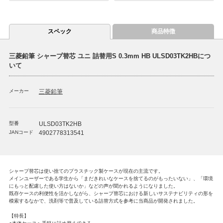
スペック
商品特徴
三菱鉛筆 シャープ替芯 ユニ 詰替用S 0.3mm HB ULSD03TK2HBにつ
いて
メーカー
三菱鉛筆
型番
ULSD03TK2HB
JANコード
4902778313541
シャープ替芯は使い捨てのプラスチック製ケースが現在の主流です。
メインユーザーである学生から「まだきれいなケースを捨てるのがもったいない」、「環境
にもっと配慮した使い方はないか」などの声が聞かれるようになりました。
既存ケースの利便性を活かしながら、シャープ替芯における新しいサステナビリティの形を
模索するなかで、洗剤等で普及している詰替方式を参考に当商品が開発されました。
【特長】