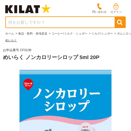
問い合わせ
ログイン
何をお探しですか？
ホーム
>
食品・飲料・産地直送
>
コーヒー/ミルク・シュガー
>
ミルク/シュガー
>
ガムシロ
めいらく
お申込番号 CF0138
めいらく ノンカロリーシロップ 5ml 20P