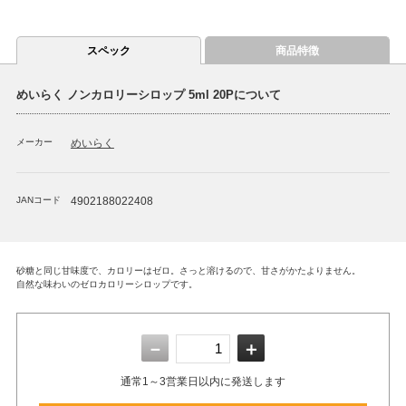
スペック
商品特徴
めいらく ノンカロリーシロップ 5ml 20Pについて
メーカー
めいらく
JANコード
4902188022408
砂糖と同じ甘味度で、カロリーはゼロ。さっと溶けるので、甘さがかたよりません。
自然な味わいのゼロカロリーシロップです。
－
＋
通常1～3営業日以内に発送します