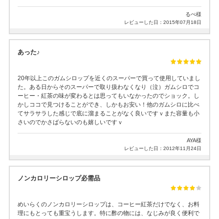
るぺ様
レビューした日：2015年07月18日
あった♪
20年以上このガムシロップを近くのスーパーで買って使用していまし
た。ある日からそのスーパーで取り扱わなくなり（泣）ガムシロでコ
ーヒー・紅茶の味が変わるとは思ってもいなかったのでショック。し
かしココで見つけることができ、しかもお安い！他のガムシロに比べ
てサラサラした感じで底に溜まることがなく良いですｖまた容量も小
さいのでかさばらないのも嬉しいですｖ
AYA様
レビューした日：2012年11月24日
ノンカロリーシロップ必需品
めいらくのノンカロリーシロップは、コーヒー紅茶だけでなく、お料
理にもとっても重宝うします。特に酢の物には、なじみが良く便利で