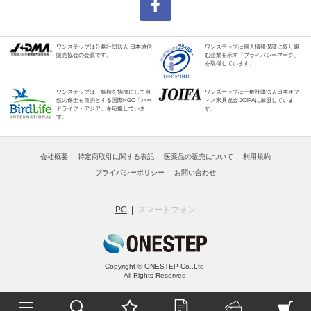
ワンステップは公益社団法人 日本通信
ワンステップは個人情報保護に取り組
販売協会の会員です。
む企業を示す「プライバシーマーク」
を取得しています。
ワンステップは、鳥類を指標にして自
ワンステップは一般社団法人日本オフ
然の保全を目的とする国際NGO「バー
ィス家具協会 JOIFAに加盟していま
ドライフ・アジア」を応援していま
す。
す。
会社概要
特定商取引に関する表記
医薬品の販売について
利用規約
プライバシーポリシー
お問い合わせ
PC
スマートフォン
Copyright © ONESTEP Co.,Ltd.
All Rights Reserved.