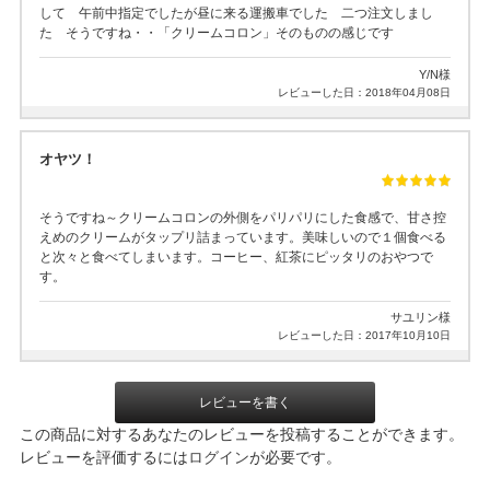
して 午前中指定でしたが昼に来る運搬車でした 二つ注文しまし
た そうですね・・「クリームコロン」そのものの感じです
Y/N様
レビューした日：2018年04月08日
オヤツ！
そうですね～クリームコロンの外側をパリパリにした食感で、甘さ控
えめのクリームがタップリ詰まっています。美味しいので１個食べる
と次々と食べてしまいます。コーヒー、紅茶にピッタリのおやつで
す。
サユリン様
レビューした日：2017年10月10日
レビューを書く
この商品に対するあなたのレビューを投稿することができます。
レビューを評価するには
ログイン
が必要です。