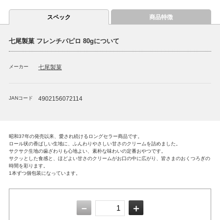
スペック
商品特徴
七尾製菓 フレンチパピロ 80gについて
メーカー
七尾製菓
JANコード
4902156072114
昭和37年の発売以来、愛され続けるロングセラー商品です。
ロール状の香ばしい生地に、ふんわりやさしい甘さのクリームを詰めました。
サクサク生地の歯ざわりも心地よい、素朴な味わいの定番おやつです。
サクッとした食感と、ほどよい甘さのクリームがお口の中に広がり、皆さまのおくつろぎの
時間を彩ります。
1本ずつ個包装になっています。
－
＋