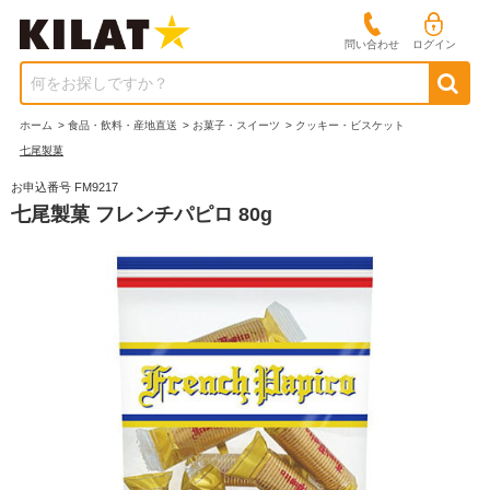
問い合わせ
ログイン
何をお探しですか？
ホーム
>
食品・飲料・産地直送
>
お菓子・スイーツ
>
クッキー・ビスケット
七尾製菓
お申込番号 FM9217
七尾製菓 フレンチパピロ 80g