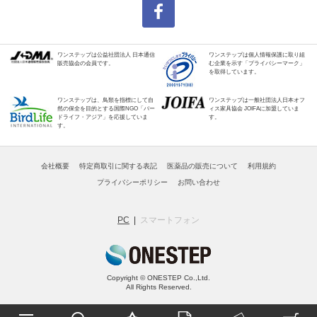
ワンステップは公益社団法人 日本通信
ワンステップは個人情報保護に取り組
販売協会の会員です。
む企業を示す「プライバシーマーク」
を取得しています。
ワンステップは、鳥類を指標にして自
ワンステップは一般社団法人日本オフ
然の保全を目的とする国際NGO「バー
ィス家具協会 JOIFAに加盟していま
ドライフ・アジア」を応援していま
す。
す。
会社概要
特定商取引に関する表記
医薬品の販売について
利用規約
プライバシーポリシー
お問い合わせ
PC
スマートフォン
Copyright © ONESTEP Co.,Ltd.
All Rights Reserved.