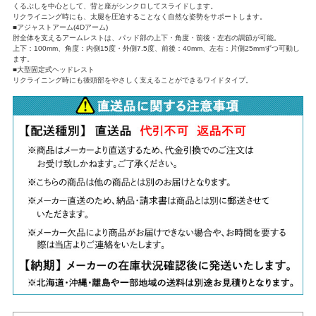
くるぶしを中心として、背と座がシンクロしてスライドします。
リクライニング時にも、太腿を圧迫することなく自然な姿勢をサポートします。
■アジャストアーム(4Dアーム)
肘全体を支えるアームレストは、パッド部の上下・角度・前後・左右の調節が可能。
上下：100mm、角度：内側15度・外側7.5度、前後：40mm、左右：片側25mmずつ可動し
ます。
■大型固定式ヘッドレスト
リクライニング時にも後頭部をやさしく支えることができるワイドタイプ。