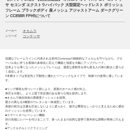
サ セコンダ エクストラハイバック 大型固定ヘッドレスト ポリッシュ
フレーム ブラックボディ 座メッシュ アジャストアーム ダークグリー
ン CC85BR FPH5について
メーカー
オカムラ
シリーズ
コンテッサ
流麗なフレームラインに代表される初代Contessaの独創的なフォルムを守りながら、グロ
ーバル化に伴うお客様の多様化に応えて機能と強度を大幅にアップグレード。
従来よりも薄くなったメッシュフレームは、適度な柔軟性を持ち座る人の体の動きに柔らか
く追従します。
5本脚タイプは安定性と可動性に優れたベーシックなタイプで、執務での使用に適していま
す。
■リング構造を持つシート部により、座面のホールド感が向上。
体圧を分散し、より上質で安定感のある座り心地を提供します。
■オカムラ独自技術の異硬度クッションを採用。
硬さの異なる3種類のウレタンを一体成型しています。
座面の前方は太腿を圧迫しないように柔らかく、後方は臀部をしっかりと支えるために硬め
のクッションを使用しています。
■スマートオペレーション機能
肘の先端にレバーを付けることで、座ったままの自然な姿勢で基本的な調整が簡単に行えま
す。
■アンクルチルトリクライニング