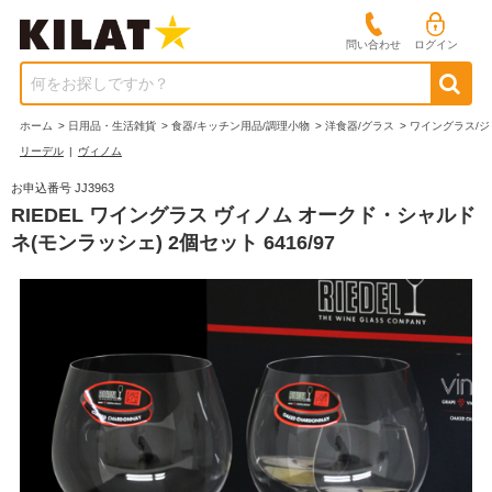
問い合わせ
ログイン
何をお探しですか？
ホーム
>
日用品・生活雑貨
>
食器/キッチン用品/調理小物
>
洋食器/グラス
>
ワイングラス/ジ
リーデル
|
ヴィノム
お申込番号 JJ3963
RIEDEL ワイングラス ヴィノム オークド・シャルド
ネ(モンラッシェ) 2個セット 6416/97