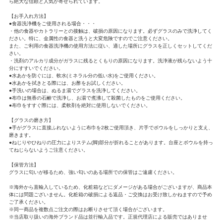
ら絶大な信頼と人気が寄せられています。
【お手入れ方法】
●食器洗浄機をご使用される場合・・・
・他の食器やカトラリーとの接触は、破損の原因になります。必ずグラスのみで洗浄してく
ださい。特に、金属性の食器と洗うと大変危険ですのでご注意ください。
また、ご利用の食器洗浄機の使用方法に従い、適した場所にグラスを正しくセットしてくだ
さい。
・洗剤のアルカリ成分がガラスに残るとくもりの原因になります。洗浄液が残らないよう十
分にすすいでください。
●水あかを防ぐには、軟水(ミネラル分の低い水)をご使用ください。
●水あかを拭きとる際には、お酢をお試しください。
●手洗いの場合は、ぬるま湯でグラスを洗浄してください。
●布巾は無香の石鹸で洗浄し、お湯で煮沸して殺菌したものをご使用ください。
●布巾をすすぐ際には、柔軟剤を絶対に使用しないでください。
【グラスの磨き方】
●手がグラスに直接ふれないように布巾を2枚ご使用頂き、片手でボウルをしっかりと支え、
磨きます。
●ねじりやひねりの圧力によりステム(脚)部分が折れることがあります。台座とボウルを持っ
てねじらないようご注意ください。
【保管方法】
グラスに匂いが移るため、強い匂いのある場所での保管はご遠慮ください。
※海外から直輸入しているため、化粧箱などにダメージがある場合がございますが、商品本
体には問題ございません。化粧箱の破損による返品・ご交換はお受け致しかねますので予め
ご了承ください。
※同一商品を複数点ご注文の際はお断りさせて頂く場合がございます。
※当店取り扱いの海外ブランド品は並行輸入品です。正規代理店による販売ではありませ