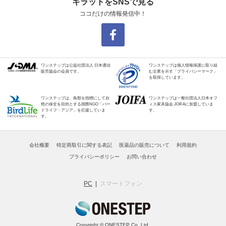
キラットをSNSで見る
ココだけの情報発信中！
ワンステップは公益社団法人 日本通信
ワンステップは個人情報保護に取り組
販売協会の会員です。
む企業を示す「プライバシーマーク」
を取得しています。
ワンステップは、鳥類を指標にして自
ワンステップは一般社団法人日本オフ
然の保全を目的とする国際NGO「バー
ィス家具協会 JOIFAに加盟していま
ドライフ・アジア」を応援していま
す。
す。
会社概要
特定商取引に関する表記
医薬品の販売について
利用規約
プライバシーポリシー
お問い合わせ
PC
スマートフォン
Copyright © ONESTEP Co.,Ltd.