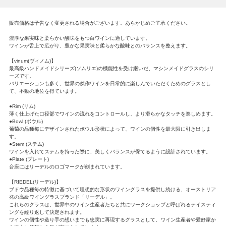
販売価格は予告なく変更される場合がございます。あらかじめご了承ください。
濃厚な果実味と柔らかい酸味をもつ白ワインに適しています。
ワインが舌上で広がり、豊かな果実味と柔らかな酸味とのバランスを整えます。
【vinum(ヴィノム)】
最高級ハンドメイドシリーズ(ソムリエ)の機能性を受け継いだ、マシンメイドグラスのシリ
ーズです。
バリエーションも多く、世界の傑作ワインを日常的に楽しんでいただくためのグラスとし
て、不動の地位を得ています。
●Rim (リム)
薄く仕上げた口径部でワインの流れをコントロールし、より滑らかなタッチを楽しめます。
●Bowl (ボウル)
葡萄の品種毎にデザインされたボウル形状によって、ワインの個性を最大限に引き出しま
す。
●Stem (ステム)
ワインを入れてステムを持った際に、美しくバランスが保てるように設計されています。
●Plate (プレート)
台座にはリーデルのロゴマークが刻まれています。
【RIEDEL(リーデル)】
ブドウ品種毎の特徴に基づいて理想的な形状のワイングラスを提供し続ける、オーストリア
発の高級ワイングラスブランド「リーデル」。
これらのグラスは、世界中のワイン生産者たちと共にワークショップと呼ばれるテイスティ
ングを繰り返して決定されます。
ワインの個性や造り手の想いまでも忠実に再現するグラスとして、ワイン生産者や愛好家か