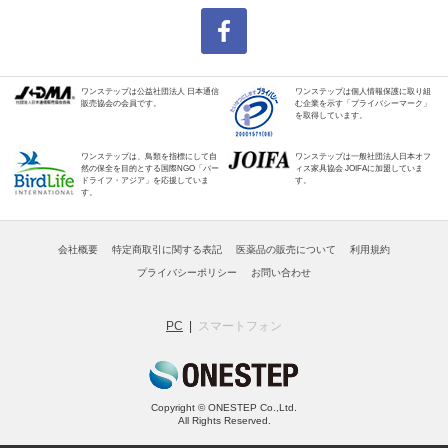
ワンステップは公益社団法人 日本通信
ワンステップは個人情報保護に取り組
販売協会の会員です。
む企業を示す「プライバシーマーク」
を取得しています。
ワンステップは、鳥類を指標にして自
ワンステップは一般社団法人日本オフ
然の保全を目的とする国際NGO「バー
ィス家具協会 JOIFAに加盟していま
ドライフ・アジア」を応援していま
す。
す。
会社概要
特定商取引に関する表記
医薬品の販売について
利用規約
プライバシーポリシー
お問い合わせ
PC
スマートフォン
Copyright © ONESTEP Co.,Ltd.
All Rights Reserved.