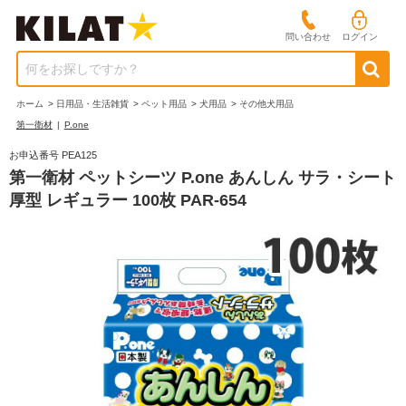
問い合わせ
ログイン
何をお探しですか？
ホーム
>
日用品・生活雑貨
>
ペット用品
>
犬用品
>
その他犬用品
第一衛材
|
P.one
お申込番号 PEA125
第一衛材 ペットシーツ P.one あんしん サラ・シート
厚型 レギュラー 100枚 PAR-654