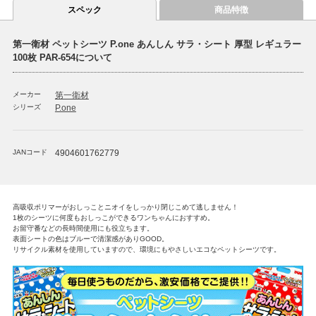
スペック
商品特徴
第一衛材 ペットシーツ P.one あんしん サラ・シート 厚型 レギュラー
100枚 PAR-654について
メーカー
第一衛材
シリーズ
P.one
JANコード
4904601762779
高吸収ポリマーがおしっことニオイをしっかり閉じこめて逃しません！
1枚のシーツに何度もおしっこができるワンちゃんにおすすめ。
お留守番などの長時間使用にも役立ちます。
表面シートの色はブルーで清潔感がありGOOD。
リサイクル素材を使用していますので、環境にもやさしいエコなペットシーツです。