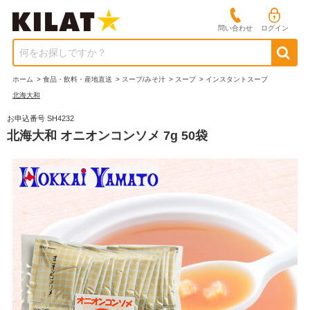
問い合わせ
ログイン
何をお探しですか？
ホーム
>
食品・飲料・産地直送
>
スープ/みそ汁
>
スープ
>
インスタントスープ
北海大和
お申込番号 SH4232
北海大和 オニオンコンソメ 7g 50袋