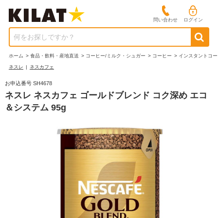
問い合わせ
ログイン
何をお探しですか？
ホーム
>
食品・飲料・産地直送
>
コーヒー/ミルク・シュガー
>
コーヒー
>
インスタントコー
ネスレ
|
ネスカフェ
お申込番号 SH4678
ネスレ ネスカフェ ゴールドブレンド コク深め エコ
＆システム 95g