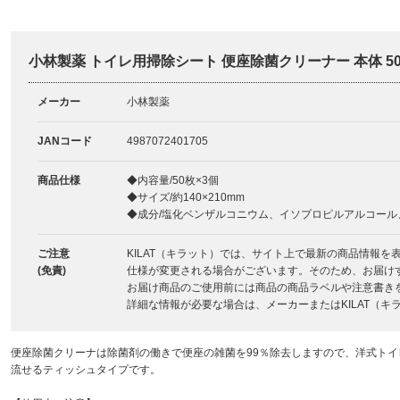
小林製薬 トイレ用掃除シート 便座除菌クリーナー 本体 50
メーカー
小林製薬
JANコード
4987072401705
商品仕様
◆内容量/50枚×3個
◆サイズ/約140×210mm
◆成分/塩化ベンザルコニウム、イソプロピルアルコール
ご注意
KILAT（キラット）では、サイト上で最新の商品情報
(免責)
仕様が変更される場合がございます。そのため、お届け
お届け商品のご使用前には商品の商品ラベルや注意書き
詳細な情報が必要な場合は、メーカーまたはKILAT（
便座除菌クリーナは除菌剤の働きで便座の雑菌を99％除去しますので、洋式トイ
流せるティッシュタイプです。