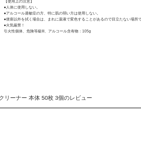
【使用上の注意】
●人体に使用しない。
●アルコール過敏症の方、特に肌の弱い方は使用しない。
●便座以外を拭く場合は、まれに薬液で変色することがあるので目立たない場所
●火気厳禁！
引火性個体、危険等級III、アルコール含有物：105g
リーナー 本体 50枚 3個のレビュー