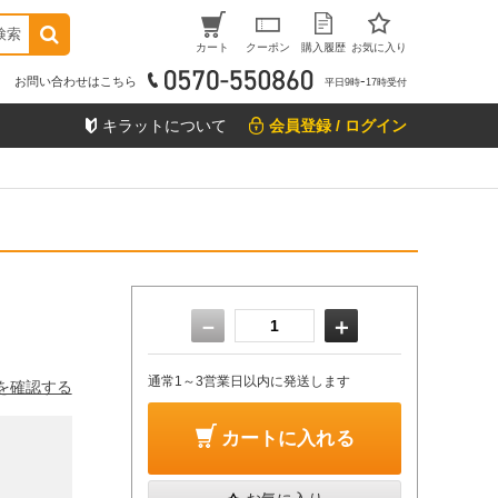
検索
カート
クーポン
購入履歴
お気に入り
お問い合わせはこちら
平日9時ｰ17時受付
キラットについて
会員登録 / ログイン
－
＋
通常1～3営業日以内に発送します
を確認する
カートに入れる