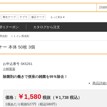
詳細
養生テープ
テプラ
修正テープ
もっと見る
替りクーポン
カタログから注文
用洗剤
>
トイレ用洗剤
 本体 50枚 3個
お申込番号 SK5261
小林製薬
除菌剤の働きで便座の雑菌を99％除去！
商品詳細
￥1,580
価格：
税抜（￥1,738 税込）
1個あたり税抜527円（税込580円）