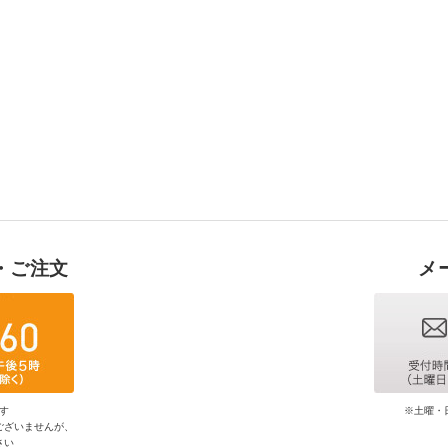
・ご注文
メ
す
※土曜・
ございませんが、
さい