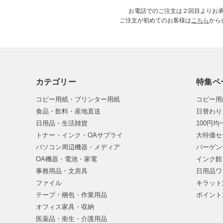
お電話でのご注文は２回目よりお
ご注文が初めてのお客様は
こちら
から
カテゴリー
特集ペ
コピー用紙・プリンター用紙
コピー用
食品・飲料・産地直送
日替わり
日用品・生活雑貨
100円
トナー・インク・OAサプライ
大特価セ
パソコン周辺機器・メディア
バーゲン
OA機器・電池・家電
インク館
事務用品・文房具
日用品ワ
ファイル
キラット
テープ・梱包・作業用品
ポイント
オフィス家具・収納
医薬品・衛生・介護用品