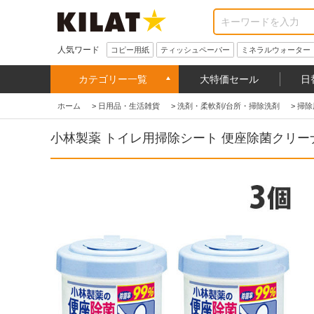
人気ワード
コピー用紙
ティッシュペーパー
ミネラルウォーター
カテゴリー一覧
大特価セール
日
ホーム
>
日用品・生活雑貨
>
洗剤・柔軟剤/台所・掃除洗剤
>
掃除
小林製薬 トイレ用掃除シート 便座除菌クリーナー