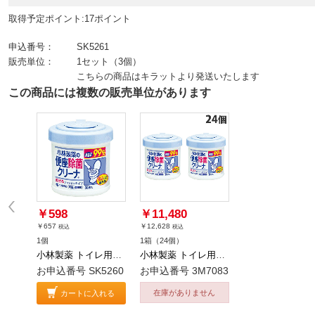
取得予定ポイント:17ポイント
申込番号：
SK5261
販売単位：
1セット（3個）
こちらの商品はキラットより発送いたします
この商品には複数の販売単位があります
￥598
￥11,480
￥657
￥12,628
税込
税込
1個
1箱（24個）
小林製薬 トイレ用掃除シート 便座除菌クリーナー 本体 50枚
小林製薬 トイレ用掃除シート 便座除菌クリーナー 本体 50枚 24個
お申込番号 SK5260
お申込番号 3M7083
在庫がありません
カートに入れる