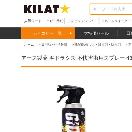
人気ワード
コピー用紙
ティッシュペーパー
ミネラルウォーター
カテゴリー一覧
大特価セール
日
ホーム
>
日用品・生活雑貨
>
除湿剤/虫よけ・殺虫剤・防虫剤
>
ア
アース製薬 ギドラクス 不快害虫用スプレー 480