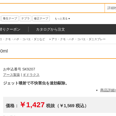
詳細
養生テープ
テプラ
修正テープ
もっと見る
替りクーポン
カタログから注文
リ・クモ・ハチ・コバエ・ダニなど
>
アリ・クモ・ハチ・コバエ・ダニスプレー
ml
お申込番号 SK9207
アース製薬
|
ギドラクス
ジェット噴射で不快害虫を速効駆除。
商品詳細
￥1,427
価格：
税抜（￥1,569 税込）