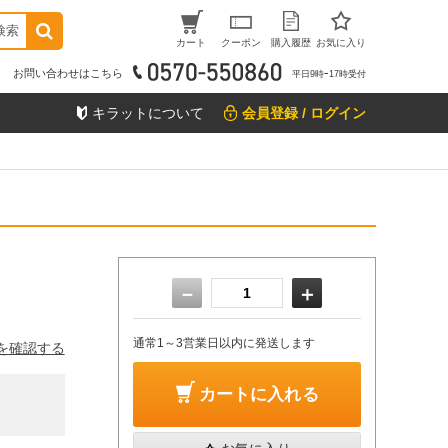
検索
カート
クーポン
購入履歴
お気に入り
お問い合わせはこちら
平日9時ｰ17時受付
キラットについて
会員登録 / ログイン
－
＋
通常1～3営業日以内に発送します
を確認する
カートに入れる