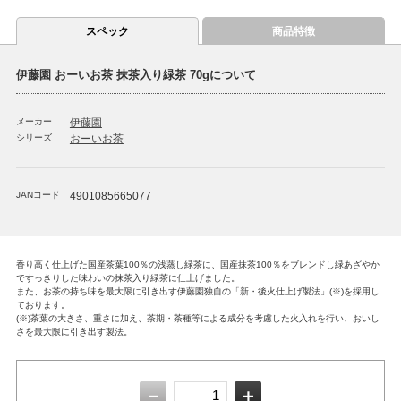
スペック
商品特徴
伊藤園 おーいお茶 抹茶入り緑茶 70gについて
メーカー
伊藤園
シリーズ
おーいお茶
JANコード
4901085665077
香り高く仕上げた国産茶葉100％の浅蒸し緑茶に、国産抹茶100％をブレンドし緑あざやか
ですっきりした味わいの抹茶入り緑茶に仕上げました。
また、お茶の持ち味を最大限に引き出す伊藤園独自の「新・後火仕上げ製法」(※)を採用し
ております。
(※)茶葉の大きさ、重さに加え、茶期・茶種等による成分を考慮した火入れを行い、おいし
さを最大限に引き出す製法。
－
＋