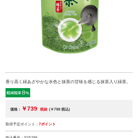
香り高く緑あざやかな水色と抹茶の甘味を感じる抹茶入り緑茶。
￥739
価格：
税抜
(￥798
税込
)
取得予定ポイント：
7ポイント
申込番号：
SY5296