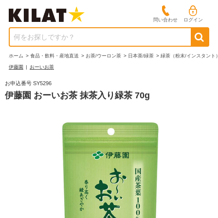
問い合わせ
ログイン
何をお探しですか？
ホーム
>
食品・飲料・産地直送
>
お茶/ウーロン茶
>
日本茶/緑茶
>
緑茶（粉末/インスタント
伊藤園
|
おーいお茶
お申込番号 SY5296
伊藤園 おーいお茶 抹茶入り緑茶 70g