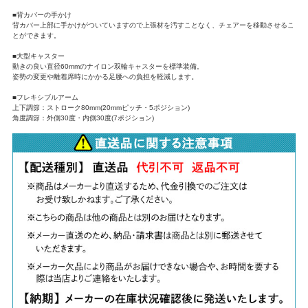
■背カバーの手かけ
背カバー上部に手かけがついていますので上張材を汚すことなく、チェアーを移動させるこ
とができます。
■大型キャスター
動きの良い直径60mmのナイロン双輪キャスターを標準装備。
姿勢の変更や離着席時にかかる足腰への負担を軽減します。
■フレキシブルアーム
上下調節：ストローク80mm(20mmピッチ・5ポジション)
角度調節：外側30度・内側30度(7ポジション)