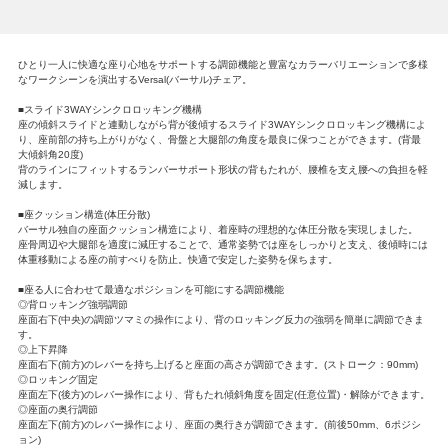
ひとり一人に快適な座り心地をサポートする調節機能と豊富なカラーバリエーションで多様
なワークシーンを演出するVersal(バーサル)チェア。
■スライド3WAYシンクロロッキング機構
座の傾斜スライドと連動しながら背が後傾するスライド3WAYシンクロロッキング機構によ
り、座前部の持ち上がりがなく、骨盤と大腿部の角度を最良に保つことができます。(背最
大傾斜角20度)
背のラインにフィットするランバーサポート形状の背もたれが、腰椎を支え腰への負担を軽
減します。
■座クッション構造(体圧分散)
バーサル独自の座面クッション構造により、着座時の理想的な体圧分散を実現しました。
座骨周辺や大腿部を適度に減圧することで、通常姿勢では座をしっかりと支え、後傾時には
体重移動による座の前すべりを防止。快適で安定した姿勢を保ちます。
■座る人に合わせて最適なポジションを可能にする調節機能
◎背ロッキング強弱調節
座面右下(中央)の調節ツマミの操作により、背のロッキング反力の強弱を簡単に調節できま
す。
◎上下昇降
座面右下(前方)のレバーを持ち上げると座面の高さが調節できます。(ストローク：90mm)
◎ロッキング固定
座面左下(後方)のレバー操作により、背もたれ傾斜角度を固定(任意位置)・解除ができます。
◎座面の奥行調節
座面左下(前方)のレバー操作により、座面の奥行きが調節できます。(前後50mm、6ポジシ
ョン)