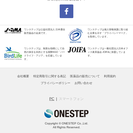
ワンステップは公益社団法人 日本通信
ワンステップは個人情報保護に取り組
販売協会の会員です。
む企業を示す「プライバシーマーク」
を取得しています。
ワンステップは、鳥類を指標にして自
ワンステップは一般社団法人日本オフ
然の保全を目的とする国際NGO「バー
ィス家具協会 JOIFAに加盟していま
ドライフ・アジア」を応援していま
す。
す。
会社概要
特定商取引に関する表記
医薬品の販売について
利用規約
プライバシーポリシー
お問い合わせ
PC
スマートフォン
Copyright © ONESTEP Co.,Ltd.
All Rights Reserved.