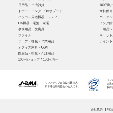
日用品・生活雑貨
100円
トナー・インク・OAサプライ
大特価セ
パソコン周辺機器・メディア
バーゲン
OA機器・電池・家電
インク館
事務用品・文房具
日用品ワ
ファイル
キラット
テープ・梱包・作業用品
ポイント
オフィス家具・収納
医薬品・衛生・介護用品
100円ショップ / 100円均一
ワン
ワンステップは公益社団法人
企業
日本通信販売協会の会員です。
取得
会社概要
特