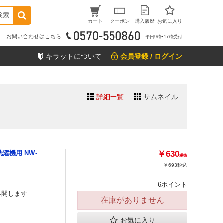
検索
カート
クーポン
購入履歴
お気に入り
お問い合わせはこちら
平日9時ｰ17時受付
キラットについて
会員登録 / ログイン
詳細一覧
サムネイル
濯機用 NW-
￥630
税抜
￥693
税込
6ポイント
再開します
在庫がありません
お気に入り