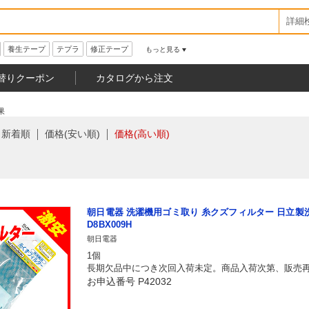
詳細
養生テープ
テプラ
修正テープ
もっと見る
替りクーポン
カタログから注文
果
新着順
価格(安い順)
価格(高い順)
朝日電器 洗濯機用ゴミ取り 糸クズフィルター 日立製洗
D8BX009H
朝日電器
1個
長期欠品中につき次回入荷未定。商品入荷次第、販売
お申込番号 P42032