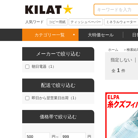
人気ワード
コピー用紙
ティッシュペーパー
ミネラルウォーター
カテゴリー一覧
大特価セール
日
ホーム
＞
検索結
メーカーで絞り込む
指定しない
朝日電器（1）
1
全
件
配送で絞り込む
即日から翌営業日出荷（1）
価格帯で絞り込む
円～
円