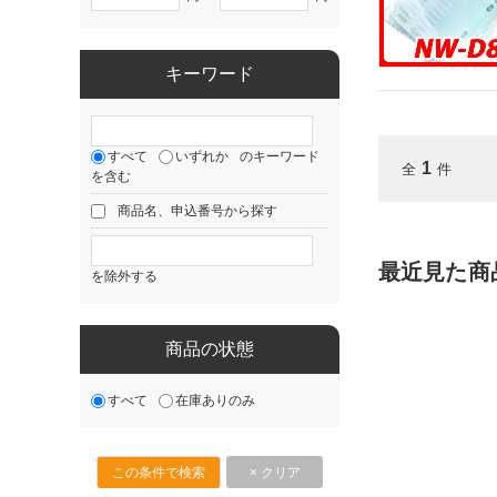
キーワード
すべて
いずれか
のキーワード
1
全
件
を含む
商品名、申込番号から探す
最近見た商
を除外する
商品の状態
すべて
在庫ありのみ