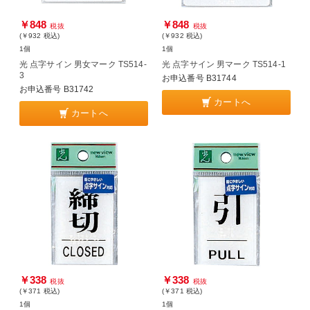
￥848
￥848
税抜
税抜
(￥932
税込
)
(￥932
税込
)
1個
1個
光 点字サイン 男女マーク TS514-
光 点字サイン 男マーク TS514-1
3
お申込番号 B31744
お申込番号 B31742
カートへ
カートへ
￥338
￥338
税抜
税抜
(￥371
税込
)
(￥371
税込
)
1個
1個