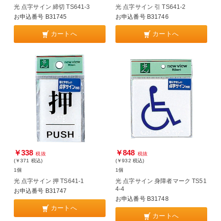
光 点字サイン 締切 TS641-3
光 点字サイン 引 TS641-2
お申込番号 B31745
お申込番号 B31746
カートへ
カートへ
￥338
￥848
税抜
税抜
(￥371
税込
)
(￥932
税込
)
1個
1個
光 点字サイン 押 TS641-1
光 点字サイン 身障者マーク TS51
4-4
お申込番号 B31747
お申込番号 B31748
カートへ
カートへ