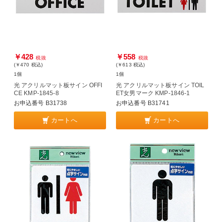
￥428
￥558
税抜
税抜
(￥470
税込
)
(￥613
税込
)
1個
1個
光 アクリルマット板サイン OFFI
光 アクリルマット板サイン TOIL
CE KMP-1845-8
ET女男マーク KMP-1846-1
お申込番号 B31738
お申込番号 B31741
カートへ
カートへ