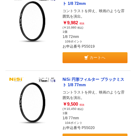
ト 1/8 72mm
コントラストを抑え、映画のような雰
囲気を演出。
￥9,982
税抜
(￥10,980
)
税込
1個
1/8 72mm
109ポイント
お申込番号 P55019
カートへ
NiSi 円形フィルター ブラックミス
ト 1/8 77mm
コントラストを抑え、映画のような雰
囲気を演出。
￥9,500
税抜
(￥10,450
)
税込
1個
1/8 77mm
104ポイント
お申込番号 P55020