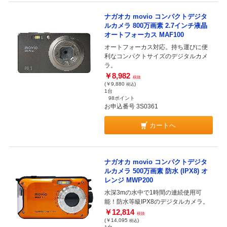
ナガオカ movio コンパクトデジタ
ルカメラ 800万画素 2.7インチ液晶
オートフォーカス MAF100
オートフォーカス対応。持ち運びに便
利なコンパクトサイズのデジタルカメ
ラ。
￥8,982
税抜
(￥9,880
)
税込
1台
98ポイント
お申込番号 3S0361
カートへ
ナガオカ movio コンパクトデジタ
ルカメラ 500万画素 防水 (IPX8) オ
レンジ MWP200
水深3mの水中で1時間の連続使用可
能！防水等級IPX8のデジタルカメラ。
￥12,814
税抜
(￥14,095
)
税込