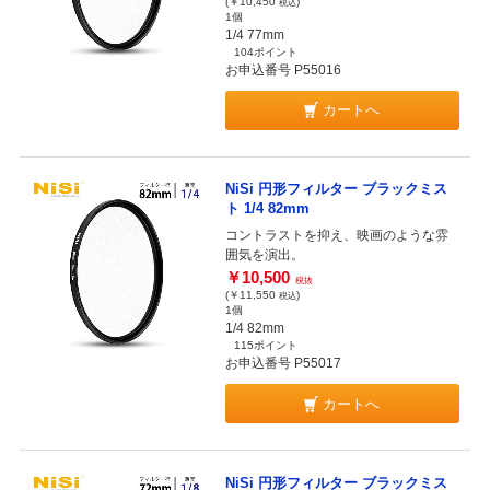
(￥10,450
)
税込
1個
1/4 77mm
104ポイント
お申込番号 P55016
カートへ
NiSi 円形フィルター ブラックミス
ト 1/4 82mm
コントラストを抑え、映画のような雰
囲気を演出。
￥10,500
税抜
(￥11,550
)
税込
1個
1/4 82mm
115ポイント
お申込番号 P55017
カートへ
NiSi 円形フィルター ブラックミス