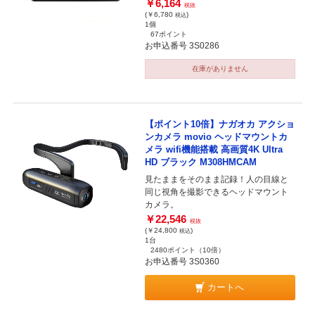
￥6,164
税抜
(￥6,780
)
税込
1個
67ポイント
お申込番号 3S0286
在庫がありません
【ポイント10倍】ナガオカ アクショ
ンカメラ movio ヘッドマウントカ
メラ wifi機能搭載 高画質4K Ultra
HD ブラック M308HMCAM
見たままをそのまま記録！人の目線と
同じ視角を撮影できるヘッドマウント
カメラ。
￥22,546
税抜
(￥24,800
)
税込
1台
2480ポイント
（10倍）
お申込番号 3S0360
カートへ