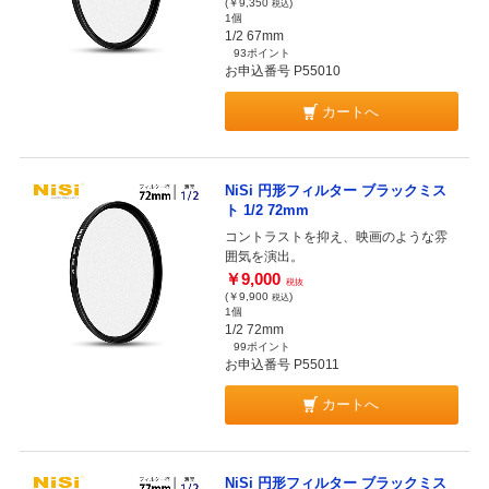
(￥9,350
)
税込
1個
1/2 67mm
93ポイント
お申込番号 P55010
カートへ
NiSi 円形フィルター ブラックミス
ト 1/2 72mm
コントラストを抑え、映画のような雰
囲気を演出。
￥9,000
税抜
(￥9,900
)
税込
1個
1/2 72mm
99ポイント
お申込番号 P55011
カートへ
NiSi 円形フィルター ブラックミス