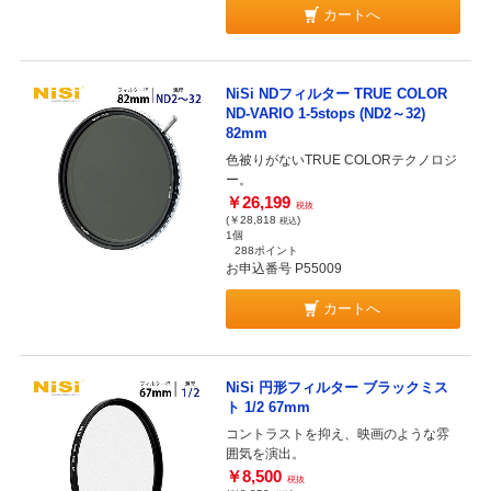
カートへ
NiSi NDフィルター TRUE COLOR
ND-VARIO 1-5stops (ND2～32)
82mm
色被りがないTRUE COLORテクノロジ
ー。
￥26,199
税抜
(￥28,818
)
税込
1個
288ポイント
お申込番号 P55009
カートへ
NiSi 円形フィルター ブラックミス
ト 1/2 67mm
コントラストを抑え、映画のような雰
囲気を演出。
￥8,500
税抜