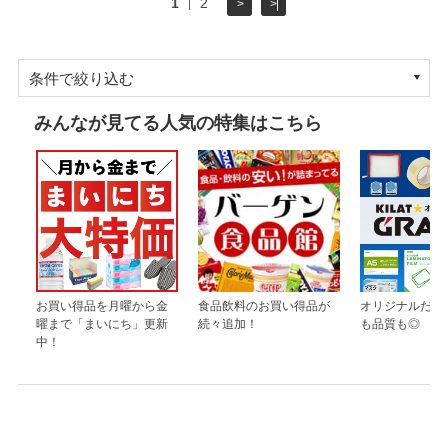
1
2
>
>|
条件で絞り込む
みんなが見てる人気の特集はこちら
お買い得品を月曜から金
食品飲料のお買い得品が
オリジナルだか
曜まで「まいにち」更新
続々追加！
も品質も◎
中！