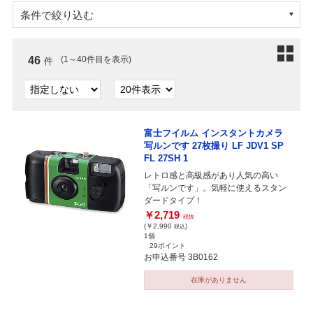
条件で絞り込む
46
(1～40件目を表示)
件
富士フイルム インスタントカメラ
写ルンです 27枚撮り LF JDV1 SP
FL 27SH 1
レトロ感と高級感があり人気の高い
「写ルンです」。気軽に使えるスタン
ダードタイプ！
￥2,719
税抜
(￥2,990
)
税込
1個
29ポイント
お申込番号 3B0162
在庫がありません