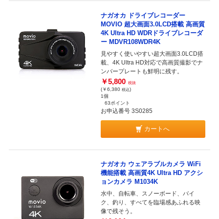
ナガオカ ドライブレコーダー
MOVIO 超大画面3.0LCD搭載 高画質
4K Ultra HD WDRドライブレコーダ
ー MDVR108WDR4K
見やすく使いやすい超大画面3.0LCD搭
載、4K Ultra HD対応で高画質撮影でナ
ンバープレートも鮮明に残す。
￥5,800
税抜
(￥6,380
)
税込
1個
63ポイント
お申込番号 3S0285
カートへ
ナガオカ ウェアラブルカメラ WiFi
機能搭載 高画質4K Ultra HD アクシ
ョンカメラ M1034K
水中、自転車、スノーボード、バイ
ク、釣り、すべてを臨場感あふれる映
像で残そう。