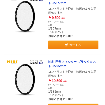
ト 1/2 77mm
コントラストを抑え、映画のような雰
囲気を演出。
￥9,500
税抜
(￥10,450
)
税込
1個
1/2 77mm
104ポイント
お申込番号 P55012
カートへ
NiSi 円形フィルター ブラックミス
ト 1/2 82mm
コントラストを抑え、映画のような雰
囲気を演出。
￥10,500
税抜
(￥11,550
)
税込
1個
1/2 82mm
115ポイント
お申込番号 P55013