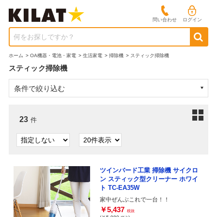
問い合わせ
ログイン
何をお探しですか？
ホーム
>
OA機器・電池・家電
>
生活家電
>
掃除機
>
スティック掃除機
スティック掃除機
条件で絞り込む
23
件
ツインバード工業 掃除機 サイクロ
ン スティック型クリーナー ホワイ
ト TC-EA35W
家中ぜんぶこれで一台！！
￥5,437
税抜