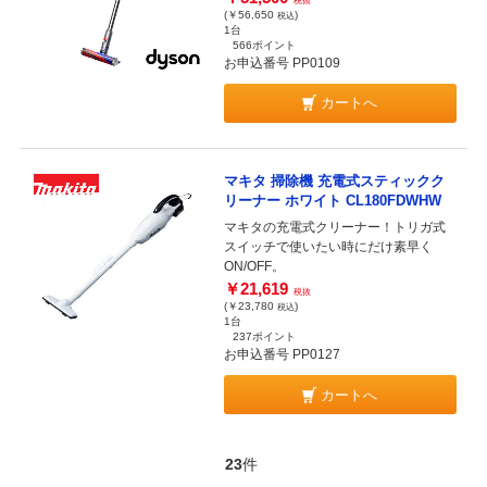
税抜
(￥56,650
)
税込
1台
566ポイント
お申込番号 PP0109
カートへ
マキタ 掃除機 充電式スティックク
リーナー ホワイト CL180FDWHW
マキタの充電式クリーナー！トリガ式
スイッチで使いたい時にだけ素早く
ON/OFF。
￥21,619
税抜
(￥23,780
)
税込
1台
237ポイント
お申込番号 PP0127
カートへ
23
件