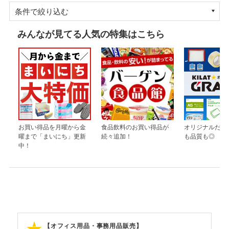
条件で絞り込む
みんなが見てる人気の特集はこちら
お買い得品を月曜から金
食品飲料のお買い得品が
オリジナルだか
曜まで「まいにち」更新
続々追加！
も品質も◎
中！
【オフィス用品・事務用品販売】