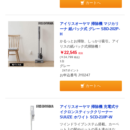
カートへ
アイリスオーヤマ 掃除機 マジカリ
ーナ 紙パック式 グレー SBD-202P-
H
かるっとお掃除、しっかり吸引。アイ
リスの紙パック式掃除機！
￥22,545
税抜
(￥24,799
)
税込
1台
グレー
247ポイント
お申込番号 JY0247
カートへ
アイリスオーヤマ 掃除機 充電式サ
イクロンスティッククリーナー
SUUZE ホワイト SCD-210P-W
ツインドライブシステム搭載。カーペ
ット上の髪やペットの毛も逃がさな