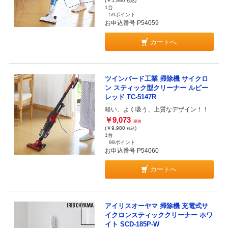
(￥5,980
)
税込
1台
59ポイント
お申込番号 P54059
カートへ
ツインバード工業 掃除機 サイクロ
ン スティック型クリーナー ルビー
レッド TC-5147R
軽い、よく吸う、上質なデザイン！！
￥9,073
税抜
(￥9,980
)
税込
1台
99ポイント
お申込番号 P54060
カートへ
アイリスオーヤマ 掃除機 充電式サ
イクロンスティッククリーナー ホワ
イト SCD-185P-W