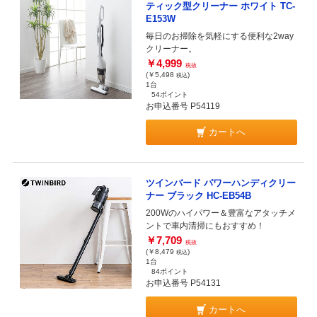
ティック型クリーナー ホワイト TC-
E153W
毎日のお掃除を気軽にする便利な2way
クリーナー。
￥4,999
税抜
(￥5,498
)
税込
1台
54ポイント
お申込番号 P54119
カートへ
ツインバード パワーハンディクリー
ナー ブラック HC-EB54B
200Wのハイパワー＆豊富なアタッチメ
ントで車内清掃にもおすすめ！
￥7,709
税抜
(￥8,479
)
税込
1台
84ポイント
お申込番号 P54131
カートへ