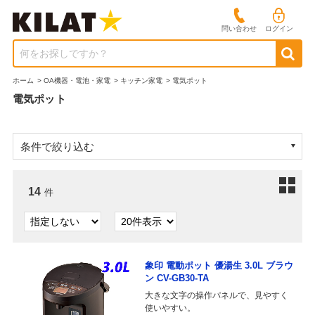
問い合わせ
ログイン
何をお探しですか？
ホーム
>
OA機器・電池・家電
>
キッチン家電
>
電気ポット
電気ポット
条件で絞り込む
14
件
象印 電動ポット 優湯生 3.0L ブラウ
ン CV-GB30-TA
大きな文字の操作パネルで、見やすく
使いやすい。