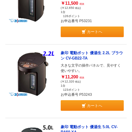
￥11,500
税抜
(￥12,650
)
税込
1台
126ポイント
お申込番号 P53231
カートへ
象印 電動ポット 優湯生 2.2L ブラウ
ン CV-GB22-TA
大きな文字の操作パネルで、見やすく
使いやすい。
￥11,200
税抜
(￥12,320
)
税込
1台
123ポイント
お申込番号 P53243
カートへ
象印 電動ポット 優湯生 5.0L CV-