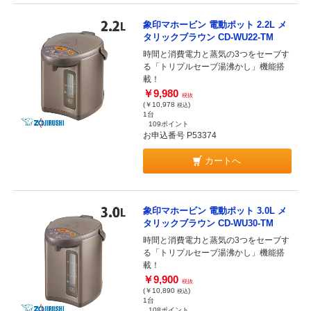
象印マホービン 電動ポット 2.2L メ
タリックブラウン CD-WU22-TM
時間と消費電力と蒸気の3つをセーブす
る「トリプルセーブ湯沸かし」機能搭
載！
￥9,980
税抜
(￥10,978
)
税込
1台
109ポイント
お申込番号 P53374
カートへ
象印マホービン 電動ポット 3.0L メ
タリックブラウン CD-WU30-TM
時間と消費電力と蒸気の3つをセーブす
る「トリプルセーブ湯沸かし」機能搭
載！
￥9,900
税抜
(￥10,890
)
税込
1台
108ポイント