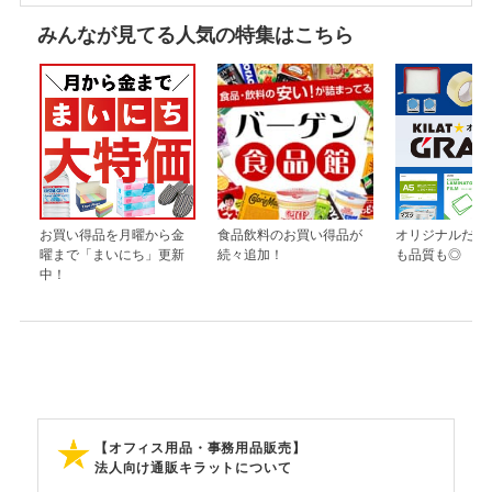
みんなが見てる人気の特集はこちら
お買い得品を月曜から金
食品飲料のお買い得品が
オリジナルだか
曜まで「まいにち」更新
続々追加！
も品質も◎
中！
【オフィス用品・事務用品販売】
法人向け通販キラットについて