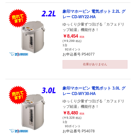
象印マホービン 電気ポット 2.2L グ
レー CD-WY22-HA
ゆっくり少量ずつ注げる「カフェドリ
ップ給湯」機能付き！
￥8,454
税抜
(￥9,299
)
税込
1台
92ポイント
お申込番号 P54077
在庫がありません
象印マホービン 電気ポット 3.0L グ
レー CD-WY30-HA
ゆっくり少量ずつ注げる「カフェドリ
ップ給湯」機能付き！
￥8,480
税抜
(￥9,328
)
税込
1台
93ポイント
お申込番号 P54078