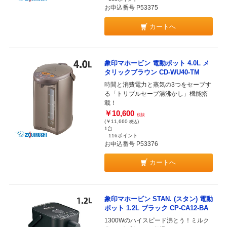
お申込番号 P53375
カートへ
象印マホービン 電動ポット 4.0L メ
タリックブラウン CD-WU40-TM
時間と消費電力と蒸気の3つをセーブす
る「トリプルセーブ湯沸かし」機能搭
載！
￥10,600
税抜
(￥11,660
)
税込
1台
116ポイント
お申込番号 P53376
カートへ
象印マホービン STAN. (スタン) 電動
ポット 1.2L ブラック CP-CA12-BA
1300Wのハイスピード沸とう！ミルク