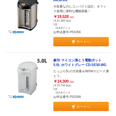
RA50-XA
大容量なのにコンパクト設計。オフィ
ス使用に便利な機能搭載！
￥19,528
税抜
(￥21,480
)
税込
1台
214ポイント
お申込番号 P53266
カートへ
象印 マイコン沸とう電動ポット
5.0L ホワイトグレー CD-SE50-WG
たっぷり5Lの大容量＆985Wスピード沸
とう。
￥14,300
税抜
(￥15,730
)
税込
1台
157ポイント
お申込番号 P53289
カートへ