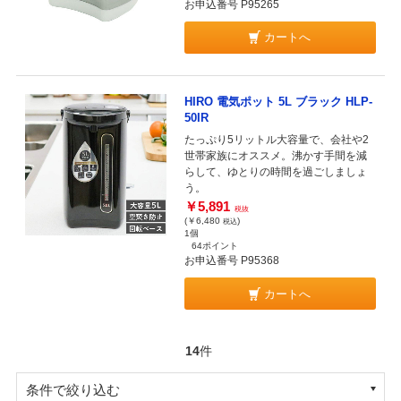
お申込番号 P95265
カートへ
HIRO 電気ポット 5L ブラック HLP-
50IR
たっぷり5リットル大容量で、会社や2
世帯家族にオススメ。沸かす手間を減
らして、ゆとりの時間を過ごしましょ
う。
￥5,891
税抜
(￥6,480
)
税込
1個
64ポイント
お申込番号 P95368
カートへ
14
件
条件で絞り込む