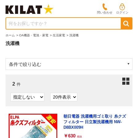
問い合わせ
ログイン
何をお探しですか？
ホーム
>
OA機器・電池・家電
>
生活家電
>
洗濯機
洗濯機
条件で絞り込む
2
件
朝日電器 洗濯機用ゴミ取り 糸クズ
フィルター 日立製洗濯機用 NW-
D8BX009H
￥630
税抜