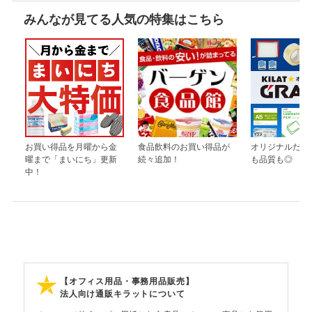
みんなが見てる人気の特集はこちら
お買い得品を月曜から金
食品飲料のお買い得品が
オリジナルだか
曜まで「まいにち」更新
続々追加！
も品質も◎
中！
【オフィス用品・事務用品販売】
法人向け通販キラットについて