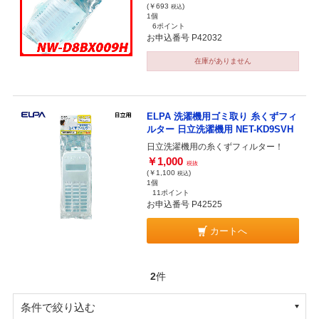
(￥693
)
税込
1個
6ポイント
お申込番号 P42032
在庫がありません
ELPA 洗濯機用ゴミ取り 糸くずフィ
ルター 日立洗濯機用 NET-KD9SVH
日立洗濯機用の糸くずフィルター！
￥1,000
税抜
(￥1,100
)
税込
1個
11ポイント
お申込番号 P42525
カートへ
2
件
条件で絞り込む