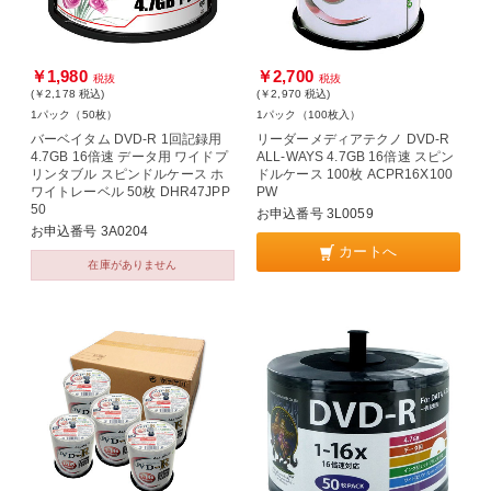
￥1,980
￥2,700
税抜
税抜
(￥2,178
税込
)
(￥2,970
税込
)
1パック（50枚）
1パック（100枚入）
バーベイタム DVD-R 1回記録用
リーダーメディアテクノ DVD-R
4.7GB 16倍速 データ用 ワイドプ
ALL-WAYS 4.7GB 16倍速 スピン
リンタブル スピンドルケース ホ
ドルケース 100枚 ACPR16X100
ワイトレーベル 50枚 DHR47JPP
PW
50
お申込番号 3L0059
お申込番号 3A0204
カートへ
在庫がありません