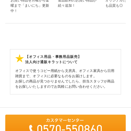
お買い得品を月曜から金
食品飲料のお買い得品が
オリジナルだか
曜まで「まいにち」更新
続々追加！
も品質も◎
中！
【オフィス用品・事務用品販売】
法人向け通販キラットについて
オフィスで使うコピー用紙から文房具、オフィス家具から日用
雑貨まで、オフィスに必要なものをお届けします。
お探しの商品が見つかりませんでしたら、担当スタッフが商品
をお探しいたしますのでお気軽にお問い合わせください。