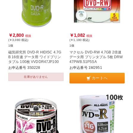
￥2,800
￥1,082
税抜
税抜
(￥3,080
税込
)
(￥1,190
税込
)
1個
1個
磁気研究所 DVD-R HIDISC 4.7G
マクセル DVD-RW 4.7GB 2倍速
B 16倍速 データ用 ワイドプリン
データ用 プリンタブル 5枚 DRW
タブル 100枚 VVDDR47JP100
47PWB.S1P5SA
お申込番号 3S0228
お申込番号 1M2951
在庫がありません
カートへ