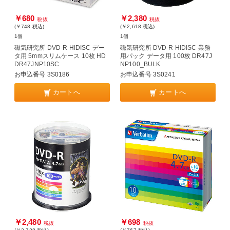
￥680
￥2,380
税抜
税抜
(￥748
税込
)
(￥2,618
税込
)
1個
1個
磁気研究所 DVD-R HIDISC デー
磁気研究所 DVD-R HIDISC 業務
タ用 5mmスリムケース 10枚 HD
用パック データ用 100枚 DR47J
DR47JNP10SC
NP100_BULK
お申込番号 3S0186
お申込番号 3S0241
カートへ
カートへ
￥2,480
￥698
税抜
税抜