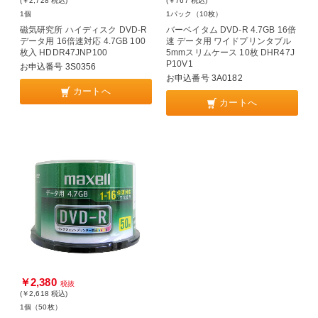
(￥2,728
税込
)
(￥767
税込
)
1個
1パック（10枚）
磁気研究所 ハイディスク DVD-R
バーベイタム DVD-R 4.7GB 16倍
データ用 16倍速対応 4.7GB 100
速 データ用 ワイドプリンタブル
枚入 HDDR47JNP100
5mmスリムケース 10枚 DHR47J
P10V1
お申込番号 3S0356
お申込番号 3A0182
カートへ
カートへ
￥2,380
税抜
(￥2,618
税込
)
1個（50枚）