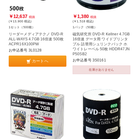
￥12,637
￥1,380
税抜
税抜
(￥13,900
税込
)
(￥1,518
税込
)
1セット（500枚）
1パック（50枚）
リーダーメディアテクノ DVD-R
磁気研究所 DVD-R Kellner 4.7GB
ALL-WAYS 4.7GB 16倍速 500枚
16倍速 データ用 ワイドプリンタ
ACPR16X100PW
ブル 詰替用シュリンクパック ホ
ワイトレーベル 50枚 HDDR47JN
お申込番号 3L0128
P50SB2
お申込番号 3S0161
カートへ
在庫がありません