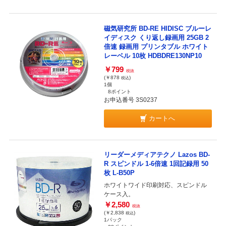
磁気研究所 BD-RE HIDISC ブルーレ
イディスク くり返し録画用 25GB 2
倍速 録画用 プリンタブル ホワイト
レーベル 10枚 HDBDRE130NP10
￥799
税抜
(￥878
)
税込
1個
8ポイント
お申込番号 3S0237
カートへ
リーダーメディアテクノ Lazos BD-
R スピンドル 1-6倍速 1回記録用 50
枚 L-B50P
ホワイトワイド印刷対応、スピンドル
ケース入。
￥2,580
税抜
(￥2,838
)
税込
1パック