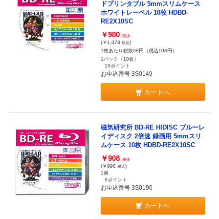
ドプリンタブル 5mmスリムケース
ホワイトレーベル 10枚 HDBD-
RE2X10SC
￥980
税抜
(￥1,078
)
税込
1枚あたり税抜98円（税込108円）
1パック（10枚）
10ポイント
お申込番号 3S0149
カートへ
磁気研究所 BD-RE HIDISC ブルーレ
イディスク 2倍速 録画用 5mmスリ
ムケース 10枚 HDBD-RE2X10SC
￥908
税抜
(￥998
)
税込
1個
9ポイント
お申込番号 3S0190
カートへ