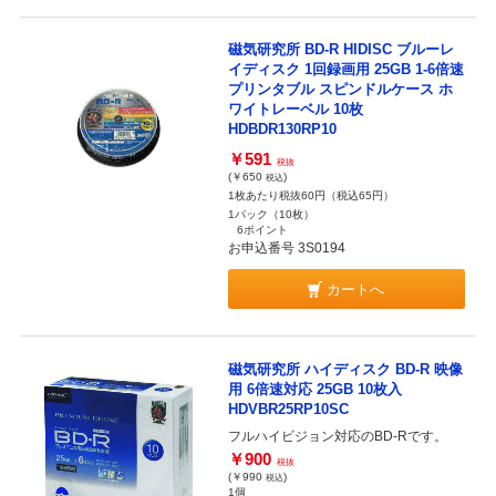
磁気研究所 BD-R HIDISC ブルーレ
イディスク 1回録画用 25GB 1-6倍速
プリンタブル スピンドルケース ホ
ワイトレーベル 10枚
HDBDR130RP10
￥591
税抜
(￥650
)
税込
1枚あたり税抜60円（税込65円）
1パック（10枚）
6ポイント
お申込番号 3S0194
カートへ
磁気研究所 ハイディスク BD-R 映像
用 6倍速対応 25GB 10枚入
HDVBR25RP10SC
フルハイビジョン対応のBD-Rです。
￥900
税抜
(￥990
)
税込
1個