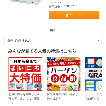
9ポイント
お申込番号 3S0357
カートへ
9
件
条件で絞り込む
みんなが見てる人気の特集はこちら
お買い得品を月曜から金
食品飲料のお買い得品が
オリジナルだか
曜まで「まいにち」更新
続々追加！
も品質も◎
中！