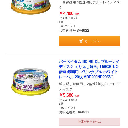
一回録画用 4倍速対応ブルーレイディス
ク
￥4,480
税抜
(￥4,928
)
税込
1個
49ポイント
お申込番号 3A4922
カートへ
バーベイタム BD-RE DL ブルーレイ
ディスク くり返し録画用 50GB 1-2
倍速 録画用 プリンタブル ホワイト
レーベル 20枚 VBE260NP20SV1
繰り返し録画用 1-2倍速対応ブルーレイ
ディスク
￥5,680
税抜
(￥6,248
)
税込
1個
62ポイント
お申込番号 3A4923
在庫がありません