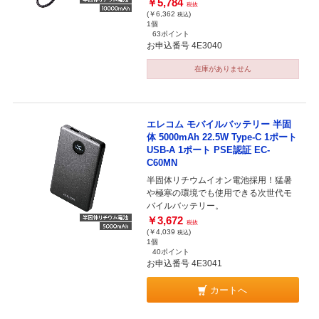
￥5,784
税抜
(￥6,362
)
税込
1個
63ポイント
お申込番号 4E3040
在庫がありません
エレコム モバイルバッテリー 半固
体 5000mAh 22.5W Type-C 1ポート
USB-A 1ポート PSE認証 EC-
C60MN
半固体リチウムイオン電池採用！猛暑
や極寒の環境でも使用できる次世代モ
バイルバッテリー。
￥3,672
税抜
(￥4,039
)
税込
1個
40ポイント
お申込番号 4E3041
カートへ