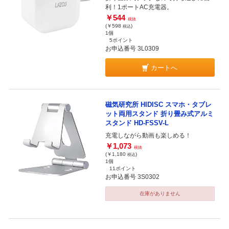
利！1ポートAC充電器。
￥544
税抜
(￥598
)
税込
1個
5ポイント
お申込番号 3L0309
カートへ
磁気研究所 HIDISC スマホ・タブレ
ット両用スタンド 折り畳み式アルミ
スタンド HD-FSSV-L
充電しながら動画も楽しめる！
￥1,073
税抜
(￥1,180
)
税込
1個
11ポイント
お申込番号 3S0302
在庫がありません