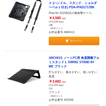
ス (ハンドル、スタンド、ショルダ
ーベルト付き) PDA-IPAD1717BK
iPad Air 2020対応の耐衝撃ケース。
￥4,580
税抜
(￥5,038
)
税込
1個
50ポイント
お申込番号 4W0413
カートへ
ARCHISS ノートPC用 角度調整アル
ミスタンド L SWING STAND BY
ME ブラック
打ちやすい、書きやすい、使いやすい
角度。
￥3,682
税抜
(￥4,050
)
税込
1台
ブラック
40ポイント
お申込番号 J02568