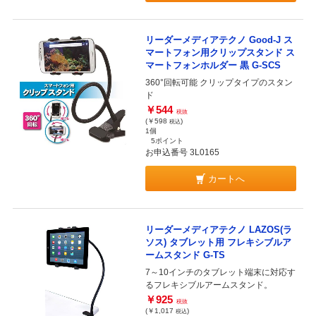
リーダーメディアテクノ Good-J ス
マートフォン用クリップスタンド ス
マートフォンホルダー 黒 G-SCS
360°回転可能 クリップタイプのスタン
ド
￥544
税抜
(￥598
)
税込
1個
5ポイント
お申込番号 3L0165
カートへ
リーダーメディアテクノ LAZOS(ラ
ソス) タブレット用 フレキシブルア
ームスタンド G-TS
7～10インチのタブレット端末に対応す
るフレキシブルアームスタンド。
￥925
税抜
(￥1,017
)
税込