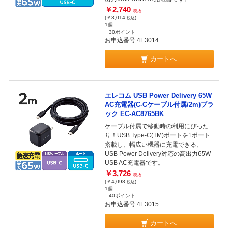
￥2,740
税抜
(￥3,014
)
税込
1個
30ポイント
お申込番号 4E3014
カートへ
エレコム USB Power Delivery 65W
AC充電器(C-Cケーブル付属/2m)ブラ
ック EC-AC8765BK
ケーブル付属で移動時の利用にぴった
り！USB Type-C(TM)ポートを1ポート
搭載し、幅広い機器に充電できる、
USB Power Delivery対応の高出力65W
USB AC充電器です。
￥3,726
税抜
(￥4,098
)
税込
1個
40ポイント
お申込番号 4E3015
カートへ