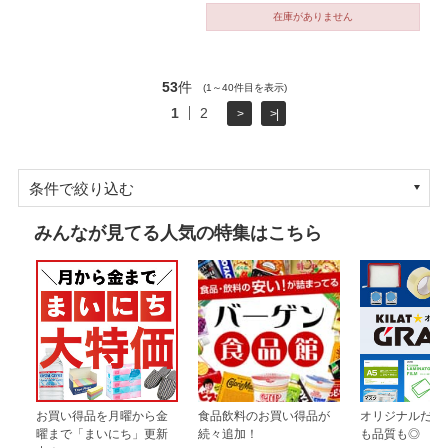
在庫がありません
53
件
(1～40件目を表示)
1
2
>
>|
条件で絞り込む
みんなが見てる人気の特集はこちら
お買い得品を月曜から金
食品飲料のお買い得品が
オリジナルだか
曜まで「まいにち」更新
続々追加！
も品質も◎