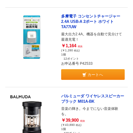
多摩電子 コンセントチャージャー
2.4A USB-A 2ポート ホワイト
TA77UW
最大出力2.4A。機器を自動で見分けて
最適充電！
￥1,164
税抜
(￥1,280
)
税込
1個
12ポイント
お申込番号 P42533
カートへ
バルミューダ ワイヤレススピーカー
ブラック M01A-BK
音楽の輝き。今までにない音楽体験
を。
￥39,900
税抜
(￥43,890
)
税込
1個