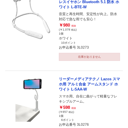
レスイヤホン Bluetooth 5.1 防水 ホ
ワイト L-BTE-W
音質と再生時間、安定性が向上。防水
対応で急な雨でも安心！
￥980
税抜
(￥1,078
)
税込
1個
ホワイト
10ポイント
お申込番号 3L0273
在庫がありません
リーダーメディアテクノ Lazos スマ
ホ用 アルミ合金 アームスタンド ホ
ワイト L-SAA-W
スマホ用。自在に曲がって軽量なフレ
キシブルアーム。
￥598
税抜
(￥657
)
税込
1個
6ポイント
お申込番号 3L0276