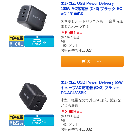
エレコム USB Power Delivery
100W AC充電器 (C×3) ブラック EC-
AC113100BK
スマホもノートパソコンも、3台同時充
電をこれ一つで！
￥5,491
税抜
(￥6,040
)
税込
1個
60ポイント
お申込番号 4E3027
カートへ
エレコム USB Power Delivery 65W
キューブAC充電器 (C×2) ブラック
EC-AC4365BK
小型・軽量なので外出や出張、旅行な
どにも最適！
￥3,909
税抜
(￥4,299
)
税込
1個
42ポイント
お申込番号 4E3032