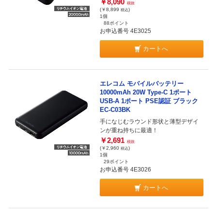
￥8,090
税抜
(￥8,899
)
税込
1個
88ポイント
お申込番号 4E3025
カートへ
エレコム モバイルバッテリー
10000mAh 20W Type-C 1ポート
USB-A 1ポート PSE認証 ブラック
EC-C03BK
手になじむラウンド形状と薄型デザイ
ンが重ね持ちに最適！
￥2,691
税抜
(￥2,960
)
税込
1個
29ポイント
お申込番号 4E3026
カートへ