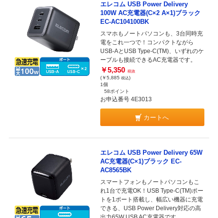
エレコム USB Power Delivery
100W AC充電器(C×2 A×1)ブラック
EC-AC104100BK
スマホもノートパソコンも、3台同時充
電をこれ一つで！コンパクトながら
USB-AとUSB Type-C(TM)、いずれのケ
ーブルも接続できるAC充電器です。
￥5,350
税抜
(￥5,885
)
税込
1個
58ポイント
お申込番号 4E3013
カートへ
エレコム USB Power Delivery 65W
AC充電器(C×1)ブラック EC-
AC8565BK
スマートフォンもノートパソコンもこ
れ1台で充電OK！USB Type-C(TM)ポー
トを1ポート搭載し、幅広い機器に充電
できる、USB Power Delivery対応の高
出力65W USB AC充電器です。