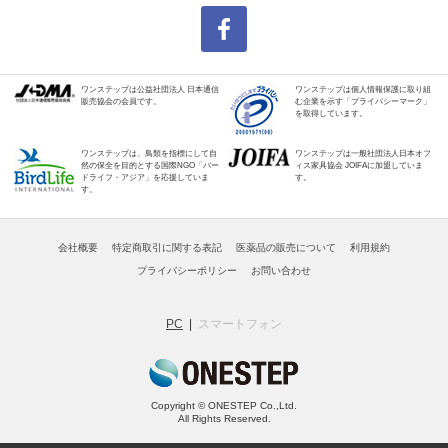
ワンステップは公益社団法人 日本通信
ワンステップは個人情報保護に取り組
販売協会の会員です。
む企業を示す「プライバシーマーク」
を取得しています。
ワンステップは、鳥類を指標にして自
ワンステップは一般社団法人日本オフ
然の保全を目的とする国際NGO「バー
ィス家具協会 JOIFAに加盟していま
ドライフ・アジア」を応援していま
す。
す。
会社概要
特定商取引に関する表記
医薬品の販売について
利用規約
プライバシーポリシー
お問い合わせ
PC
スマートフォン
Copyright © ONESTEP Co.,Ltd.
All Rights Reserved.