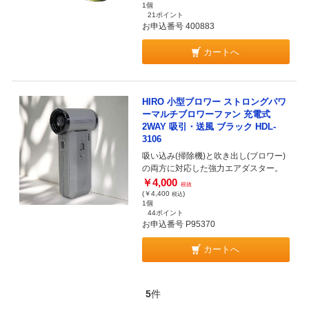
1個
21ポイント
お申込番号 400883
カートへ
HIRO 小型ブロワー ストロングパワ
ーマルチブロワーファン 充電式
2WAY 吸引・送風 ブラック HDL-
3106
吸い込み(掃除機)と吹き出し(ブロワー)
の両方に対応した強力エアダスター。
￥4,000
税抜
(￥4,400
)
税込
1個
44ポイント
お申込番号 P95370
カートへ
5
件