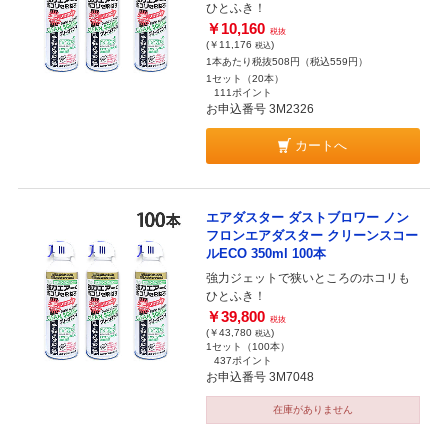
ひとふき！
￥10,160
税抜
(￥11,176
)
税込
1本あたり税抜508円（税込559円）
1セット（20本）
111ポイント
お申込番号 3M2326
カートへ
エアダスター ダストブロワー ノン
フロンエアダスター クリーンスコー
ルECO 350ml 100本
強力ジェットで狭いところのホコリも
ひとふき！
￥39,800
税抜
(￥43,780
)
税込
1セット（100本）
437ポイント
お申込番号 3M7048
在庫がありません