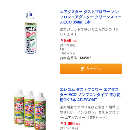
エアダスター ダストブロワー ノン
フロンエアダスター クリーンスコー
ルECO 350ml 1本
強力ジェットで狭いところのホコリも
ひとふき！
￥558
税抜
(￥613
)
税込
1個
6ポイント
お申込番号 1M0587
カートへ
エレコム ダストブロワー エアダス
ター ECO ノンフロンタイプ 逆さ使
用OK 3本 AD-ECOMT
強力噴射でホコリをひと噴き！地球に
やさしい『ノンフロン』ダストブロワ
ー(エアダスター)【3本セット】
￥1,980
税抜
(￥2,178
)
税込