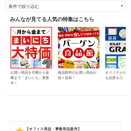
条件で絞り込む
みんなが見てる人気の特集はこちら
お買い得品を月曜から金
食品飲料のお買い得品が
オリジナルだか
曜まで「まいにち」更新
続々追加！
も品質も◎
中！
【オフィス用品・事務用品販売】