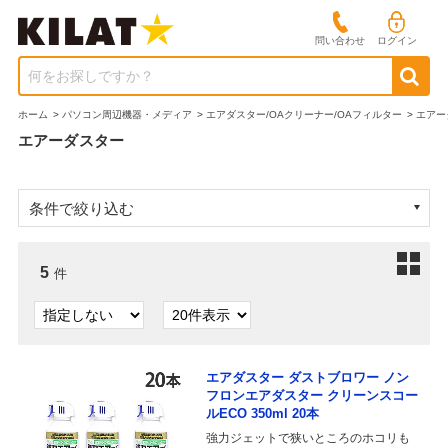
問い合わせ
ログイン
何をお探しですか？
ホーム
>
パソコン周辺機器・メディア
>
エアダスター/OAクリーナー/OAフィルター
>
エアー
エアーダスター
条件で絞り込む
5
件
エアダスター ダストブロワー ノン
フロンエアダスター クリーンスコー
ルECO 350ml 20本
強力ジェットで狭いところのホコリも