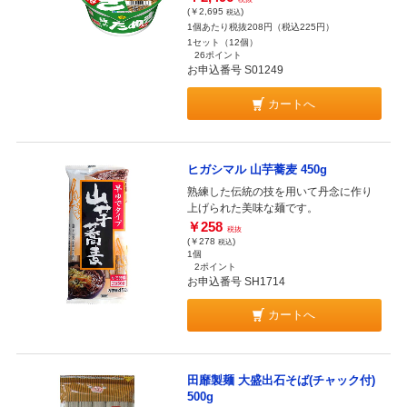
(￥2,695
)
税込
1個あたり税抜208円（税込225円）
1セット（12個）
26ポイント
お申込番号 S01249
カートへ
ヒガシマル 山芋蕎麦 450g
熟練した伝統の技を用いて丹念に作り
上げられた美味な麺です。
￥258
税抜
(￥278
)
税込
1個
2ポイント
お申込番号 SH1714
カートへ
田靡製麺 大盛出石そば(チャック付)
500g