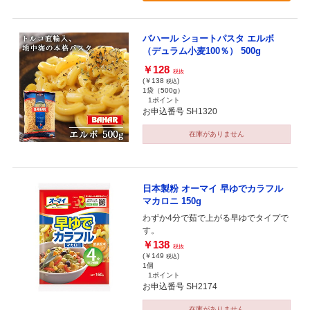
バハール ショートパスタ エルボ
（デュラム小麦100％） 500g
￥128
税抜
(￥138
)
税込
1袋（500g）
1ポイント
お申込番号 SH1320
在庫がありません
日本製粉 オーマイ 早ゆでカラフル
マカロニ 150g
わずか4分で茹で上がる早ゆでタイプで
す。
￥138
税抜
(￥149
)
税込
1個
1ポイント
お申込番号 SH2174
在庫がありません