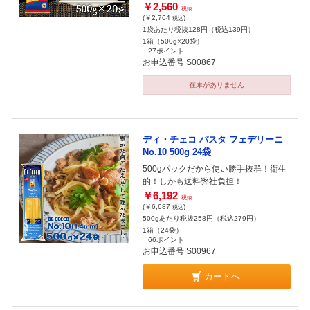
￥2,560
税抜
(￥2,764
)
税込
1袋あたり税抜128円（税込139円）
1箱（500g×20袋）
27ポイント
お申込番号 S00867
在庫がありません
ディ・チェコ パスタ フェデリーニ
No.10 500g 24袋
500gパックだから使い勝手抜群！衛生
的！しかも送料弊社負担！
￥6,192
税抜
(￥6,687
)
税込
500gあたり税抜258円（税込279円）
1箱（24袋）
66ポイント
お申込番号 S00967
カートへ