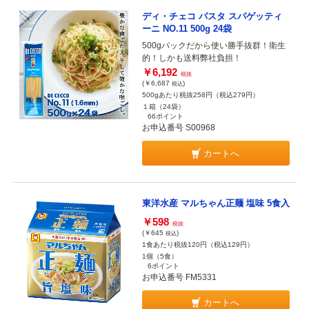
ディ・チェコ パスタ スパゲッティ
ーニ NO.11 500g 24袋
500gパックだから使い勝手抜群！衛生
的！しかも送料弊社負担！
￥6,192
税抜
(￥6,687
)
税込
500gあたり税抜258円（税込279円）
１箱（24袋）
66ポイント
お申込番号 S00968
カートへ
東洋水産 マルちゃん正麺 塩味 5食入
￥598
税抜
(￥645
)
税込
1食あたり税抜120円（税込129円）
1個（5食）
6ポイント
お申込番号 FM5331
カートへ