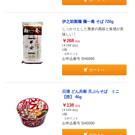
伊之助製麺 麺一庵 そば 720g
しっかりとした蕎麦の風味と食感が美
味しい！
￥268
税抜
(￥289
)
税込
1個
2ポイント
お申込番号 SH6890
カートへ
日清 どん兵衛 天ぷらそば ミニ
【西】 46g
￥138
税抜
(￥149
)
税込
1個
1ポイント
お申込番号 SH0090
カートへ