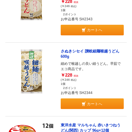
￥228
税抜
(￥246
)
税込
1個
2ポイント
お申込番号 SH2343
カートへ
さぬきシセイ 讃岐細麺喉越うどん
600g
細めで喉越しの良い細うどん。早茹で
エコ商品です。
￥228
税抜
(￥246
)
税込
1個
2ポイント
お申込番号 SH2344
カートへ
東洋水産 マルちゃん 赤いきつねう
どん(関西) カップ 96g×12個