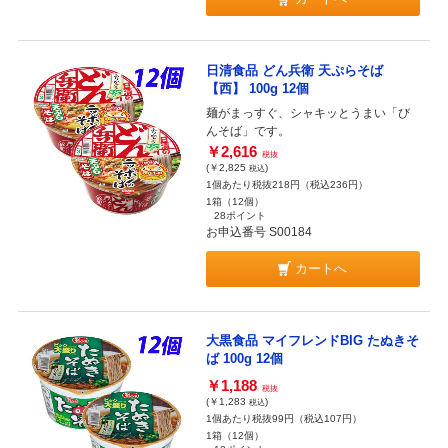
日清食品 どん兵衛 天ぷらそば
【西】 100g 12個
麺がまっすぐ、シャキッとうまい「び
んそば」です。
￥2,616
税抜
(￥2,825
)
税込
1個あたり税抜218円（税込236円）
1箱（12個）
28ポイント
お申込番号 S00184
カートへ
大黒食品 マイフレンドBIG たぬきそ
ば 100g 12個
￥1,188
税抜
(￥1,283
)
税込
1個あたり税抜99円（税込107円）
1箱（12個）