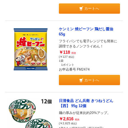
カートへ
ケンミン 焼ビーフン 鶏だし醤油
65g
フライパンでも電子レンジでも簡単に
調理できるノンフライめん！
￥118
税抜
(￥127
)
税込
1袋
1ポイント
お申込番号 FM2474
カートへ
日清食品 どん兵衛 きつねうどん
【西】 95g 12個
麺の厚みが従来比約20%アップ。
￥2,616
税抜
(￥2,825
)
税込