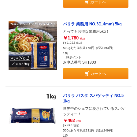
カートへ
バリラ 業務用 NO.3(1.4mm) 5kg
とってもお得な業務用5kg！
￥1,780
税抜
(￥1,922
)
税込
500gあたり税抜178円（税込193円）
1袋
19ポイント
お申込番号 SH1803
カートへ
バリラ パスタ スパゲッティ NO.5
1kg
世界中のシェフに愛されているスパゲ
ッティー！
￥462
税抜
(￥498
)
税込
500gあたり税抜231円（税込249円）
1袋