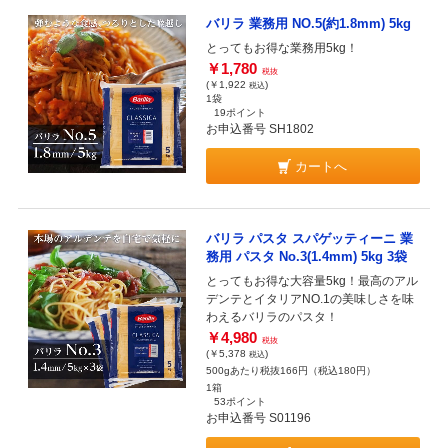
バリラ 業務用 NO.5(約1.8mm) 5kg
とってもお得な業務用5kg！
￥1,780
税抜
(￥1,922
)
税込
1袋
19ポイント
お申込番号 SH1802
カートへ
バリラ パスタ スパゲッティーニ 業
務用 パスタ No.3(1.4mm) 5kg 3袋
とってもお得な大容量5kg！最高のアル
デンテとイタリアNO.1の美味しさを味
わえるバリラのパスタ！
￥4,980
税抜
(￥5,378
)
税込
500gあたり税抜166円（税込180円）
1箱
53ポイント
お申込番号 S01196