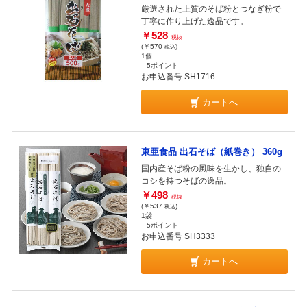
厳選された上質のそば粉とつなぎ粉で
丁寧に作り上げた逸品です。
￥528
税抜
(￥570
)
税込
1個
5ポイント
お申込番号 SH1716
カートへ
東亜食品 出石そば（紙巻き） 360g
国内産そば粉の風味を生かし、独自の
コシを持つそばの逸品。
￥498
税抜
(￥537
)
税込
1袋
5ポイント
お申込番号 SH3333
カートへ