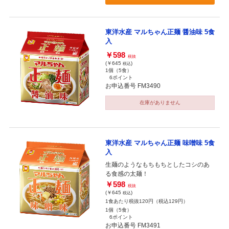
東洋水産 マルちゃん正麺 醤油味 5食
入
￥598
税抜
(￥645
)
税込
1個（5食）
6ポイント
お申込番号 FM3490
在庫がありません
東洋水産 マルちゃん正麺 味噌味 5食
入
生麺のようなもちもちとしたコシのあ
る食感の太麺！
￥598
税抜
(￥645
)
税込
1食あたり税抜120円（税込129円）
1個（5食）
6ポイント
お申込番号 FM3491