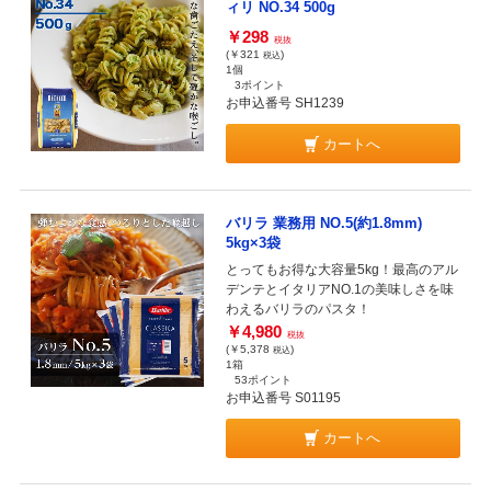
ィリ NO.34 500g
￥298
税抜
(￥321
)
税込
1個
3ポイント
お申込番号 SH1239
カートへ
バリラ 業務用 NO.5(約1.8mm)
5kg×3袋
とってもお得な大容量5kg！最高のアル
デンテとイタリアNO.1の美味しさを味
わえるバリラのパスタ！
￥4,980
税抜
(￥5,378
)
税込
1箱
53ポイント
お申込番号 S01195
カートへ