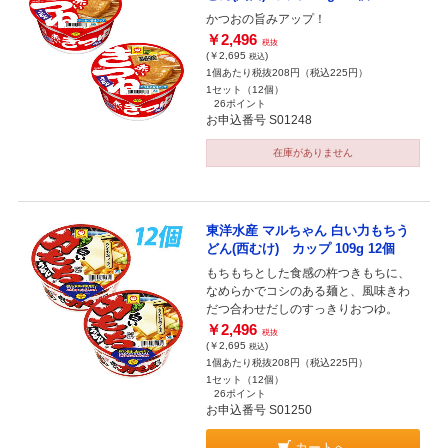
かつおの旨みアップ！
￥2,496
税抜
(￥2,695
)
税込
1個あたり税抜208円（税込225円）
1セット（12個）
26ポイント
お申込番号 S01248
在庫がありません
東洋水産 マルちゃん 白い力もちう
どん(西むけ) カップ 109g 12個
もちもちとした食感の杵つきもちに、
なめらかでコシのある麺と、風味きわ
だつ合わせだしのすっきりおつゆ。
￥2,496
税抜
(￥2,695
)
税込
1個あたり税抜208円（税込225円）
1セット（12個）
26ポイント
お申込番号 S01250
カートへ