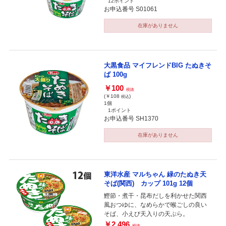
12ポイント
お申込番号 S01061
在庫がありません
大黒食品 マイフレンドBIG たぬきそ
ば 100g
￥100
税抜
(￥108
)
税込
1個
1ポイント
お申込番号 SH1370
在庫がありません
東洋水産 マルちゃん 緑のたぬき天
そば(関西) カップ 101g 12個
鰹節・煮干・昆布だしを利かせた関西
風おつゆに、なめらかで喉ごしの良い
そば、小えび天入りの天ぷら。
￥2,496
税抜