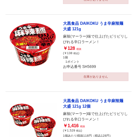
大黒食品 DAIKOKU うま辛麻辣麺
大盛 121g
麻辣(マーラー)味で仕上げたビリビリし
びれる辛口ラーメン！
￥128
税抜
(￥138
)
税込
1個
1ポイント
お申込番号 SH5699
在庫がありません
大黒食品 DAIKOKU うま辛麻辣麺
大盛 121g 12個
麻辣(マーラー)味で仕上げたビリビリし
びれる辛口ラーメン！
￥1,416
税抜
(￥1,529
)
税込
1個あたり税抜118円（税込128円）