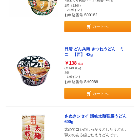
1個あたり税抜218円（税込236円）
1箱（12個）
28ポイント
お申込番号 S00182
カートへ
日清 どん兵衛 きつねうどん ミ
ニ 【西】 42g
￥138
税抜
(￥149
)
税込
1個
1ポイント
お申込番号 SH0089
カートへ
さぬきシセイ 讃岐太麺強腰うどん
600g
太めでコシのしっかりとしたうどん。
弾力のある歯ごたえうどんです。