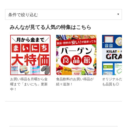
条件で絞り込む
みんなが見てる人気の特集はこちら
お買い得品を月曜から金
食品飲料のお買い得品が
オリジナルだか
曜まで「まいにち」更新
続々追加！
も品質も◎
中！