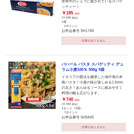
世界中のシェフに愛されているスパゲ
ッティー！
￥185
税抜
(￥199
)
税込
1箱
1ポイント
お申込番号 SH1799
在庫がありません
バハール パスタ スパゲッティ デュ
ラム小麦100％ 500g 5袋
イタリアの製法を継承した地中海の本
格パスタ！小麦の味が楽しめる1.6mm
の太さ！あらゆるソースに絡みやすく
料理の幅も広がります。
￥740
税抜
(￥799
)
税込
1セット（5袋）
7ポイント
お申込番号 SH5645
在庫がありません