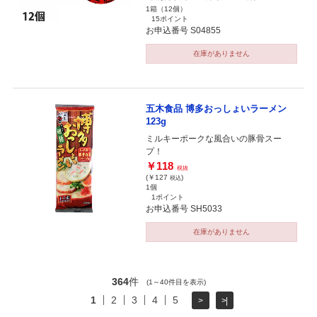
1箱（12個）
15ポイント
お申込番号 S04855
在庫がありません
五木食品 博多おっしょいラーメン
123g
ミルキーポークな風合いの豚骨スー
プ！
￥118
税抜
(￥127
)
税込
1個
1ポイント
お申込番号 SH5033
在庫がありません
364
件
(1～40件目を表示)
1
2
3
4
5
>
>|