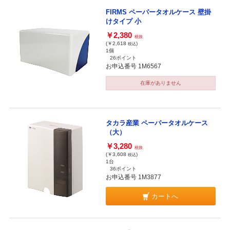
FIRMS ペーパータオルケース 壁掛
けタイプ 小
￥2,380
税抜
(￥2,618
)
税込
1個
26ポイント
お申込番号 1M6567
在庫がありません
タカラ産業 ペーパータオルケース
（大）
￥3,280
税抜
(￥3,608
)
税込
1台
36ポイント
お申込番号 1M3877
カートへ