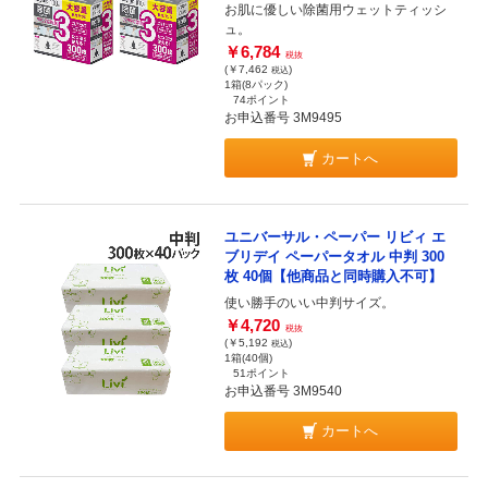
お肌に優しい除菌用ウェットティッシ
ュ。
￥6,784
税抜
(￥7,462
)
税込
1箱(8パック)
74ポイント
お申込番号 3M9495
カートへ
ユニバーサル・ペーパー リビィ エ
ブリデイ ペーパータオル 中判 300
枚 40個【他商品と同時購入不可】
使い勝手のいい中判サイズ。
￥4,720
税抜
(￥5,192
)
税込
1箱(40個)
51ポイント
お申込番号 3M9540
カートへ