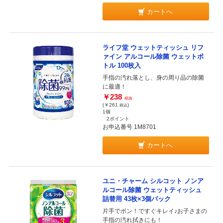
カートへ
ライフ堂 ウェットティッシュ リフ
ァイン アルコール除菌 ウェットボ
トル 100枚入
手指の汚れ落とし、身の周り品の除菌
に最適！
￥238
税抜
(￥261
)
税込
1個
2ポイント
お申込番号 1M8701
カートへ
ユニ・チャーム シルコット ノンア
ルコール除菌 ウェットティッシュ
詰替用 43枚×3個パック
片手でポン！ですぐキレイ♪お子さまの
手指の汚れ拭きにも！