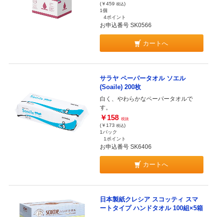
(￥459
)
税込
1個
4ポイント
お申込番号 SK0566
カートへ
サラヤ ペーパータオル ソエル
(Soaile) 200枚
白く、やわらかなペーパータオルで
す。
￥158
税抜
(￥173
)
税込
1パック
1ポイント
お申込番号 SK6406
カートへ
日本製紙クレシア スコッティ スマ
ートタイプ ハンドタオル 100組×5箱