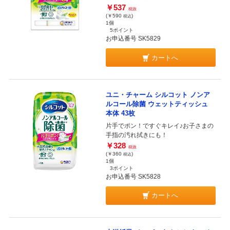
￥537
税抜
(￥590
)
税込
1個
5ポイント
お申込番号 SK5829
カートへ
ユニ・チャーム シルコット ノンア
ルコール除菌 ウェットティッシュ
本体 43枚
片手でポン！ですぐキレイ♪お子さまの
手指の汚れ拭きにも！
￥328
税抜
(￥360
)
税込
1個
3ポイント
お申込番号 SK5828
カートへ