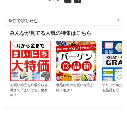
条件で絞り込む
みんなが見てる人気の特集はこちら
お買い得品を月曜から金
食品飲料のお買い得品が
オリジナルだか
曜まで「まいにち」更新
続々追加！
も品質も◎
中！