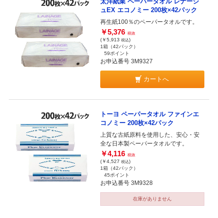
太洋紙業 ペーパータオル レナージ
ュEX エコノミー 200枚×42パック
再生紙100％のペーパータオルです。
￥5,376
税抜
(￥5,913
)
税込
1箱（42パック）
59ポイント
お申込番号 3M9327
カートへ
トーヨ ペーパータオル ファインエ
コノミー 200枚×42パック
上質な古紙原料を使用した、安心・安
全な日本製ペーパータオルです。
￥4,116
税抜
(￥4,527
)
税込
1箱（42パック）
45ポイント
お申込番号 3M9328
在庫がありません