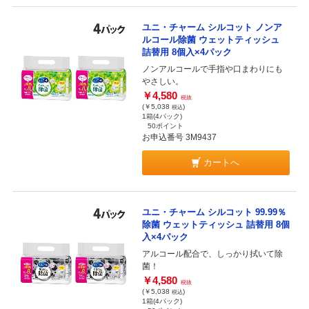
ユニ・チャーム シルコット ノンア
ルコール除菌 ウェットティッシュ
詰替用 8個入×4パック
ノンアルコールで手指や口まわりにも
やさしい。
￥4,580
税抜
(￥5,038
)
税込
1箱(4パック)
50ポイント
お申込番号 3M9437
カートへ
ユニ・チャーム シルコット 99.99％
除菌 ウェットティッシュ 詰替用 8個
入×4パック
アルコール配合で、しっかり拭いて除
菌！
￥4,580
税抜
(￥5,038
)
税込
1箱(4パック)