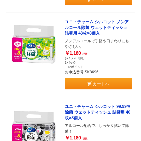
ユニ・チャーム シルコット ノンア
ルコール除菌 ウェットティッシュ
詰替用 43枚×8個入
ノンアルコールで手指や口まわりにも
やさしい。
￥1,180
税抜
(￥1,298
)
税込
1パック
12ポイント
お申込番号 SK8696
カートへ
ユニ・チャーム シルコット 99.99％
除菌 ウェットティッシュ 詰替用 40
枚×8個入
アルコール配合で、しっかり拭いて除
菌！
￥1,180
税抜