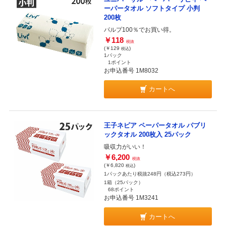
ーパータオル ソフトタイプ 小判
200枚
パルプ100％でお買い得。
￥118
税抜
(￥129
)
税込
1パック
1ポイント
お申込番号 1M8032
カートへ
王子ネピア ペーパータオル パブリ
ックタオル 200枚入 25パック
吸収力がいい！
￥6,200
税抜
(￥6,820
)
税込
1パックあたり税抜248円（税込273円）
1箱（25パック）
68ポイント
お申込番号 1M3241
カートへ