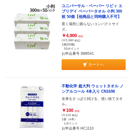
ユニバーサル・ペーパー リビィ エ
ブリデイ ペーパータオル 小判 300
枚 50個【他商品と同時購入不可】
置く場所に困らないコンパクトサイ
ズ。
￥4,900
税抜
(￥5,390
)
税込
1箱(50個)
53ポイント
お申込番号 3M9541
カートへ
不動化学 超大判 ウェットタオル ノ
ンアルコール 4本入り CN1698
全身をさっぱり拭ける、使い捨てタオ
ル。
￥100
税抜
(￥110
)
税込
1袋（4本）
1ポイント
お申込番号 HC1110