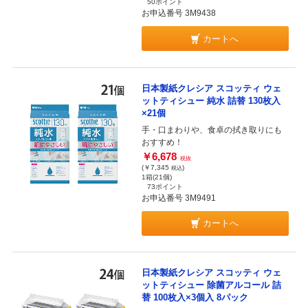
50ポイント
お申込番号 3M9438
カートへ
日本製紙クレシア スコッティ ウェ
ットティシュー 純水 詰替 130枚入
×21個
手・口まわりや、食卓の拭き取りにも
おすすめ！
￥6,678
税抜
(￥7,345
)
税込
1箱(21個)
73ポイント
お申込番号 3M9491
カートへ
日本製紙クレシア スコッティ ウェ
ットティシュー 除菌アルコール 詰
替 100枚入×3個入 8パック