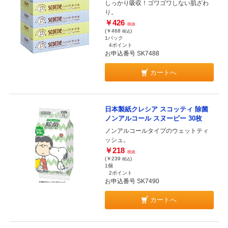
しっかり吸収！ゴワゴワしない肌ざわ
り。
￥426
税抜
(￥468
)
税込
1パック
4ポイント
お申込番号 SK7488
カートへ
日本製紙クレシア スコッティ 除菌
ノンアルコール スヌーピー 30枚
ノンアルコールタイプのウェットティ
ッシュ。
￥218
税抜
(￥239
)
税込
1個
2ポイント
お申込番号 SK7490
カートへ