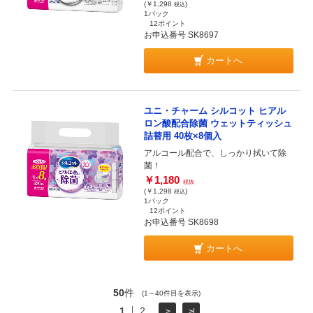
(￥1,298
)
税込
1パック
12ポイント
お申込番号 SK8697
カートへ
ユニ・チャーム シルコット ヒアル
ロン酸配合除菌 ウェットティッシュ
詰替用 40枚×8個入
アルコール配合で、しっかり拭いて除
菌！
￥1,180
税抜
(￥1,298
)
税込
1パック
12ポイント
お申込番号 SK8698
カートへ
50
件
(1～40件目を表示)
1
2
>
>|