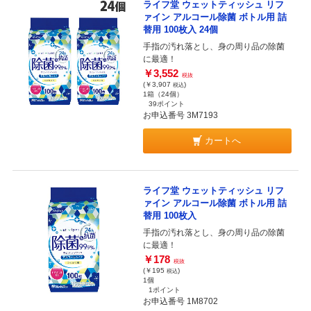
ライフ堂 ウェットティッシュ リフ
ァイン アルコール除菌 ボトル用 詰
替用 100枚入 24個
手指の汚れ落とし、身の周り品の除菌
に最適！
￥3,552
税抜
(￥3,907
)
税込
1箱（24個）
39ポイント
お申込番号 3M7193
カートへ
ライフ堂 ウェットティッシュ リフ
ァイン アルコール除菌 ボトル用 詰
替用 100枚入
手指の汚れ落とし、身の周り品の除菌
に最適！
￥178
税抜
(￥195
)
税込
1個
1ポイント
お申込番号 1M8702