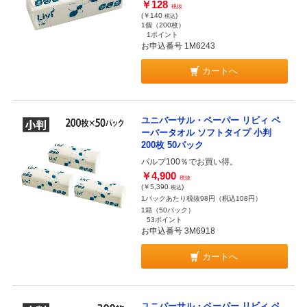
￥128
税抜
(￥140
)
税込
1個（200枚）
1ポイント
お申込番号 1M6243
カートへ
ユニバーサル・ペーパー リビィ ペ
ーパータオル ソフトタイプ 小判
200枚 50パック
パルプ100％でお買い得。
￥4,900
税抜
(￥5,390
)
税込
1パックあたり税抜98円（税込108円）
1箱（50パック）
53ポイント
お申込番号 3M6918
カートへ
ユニバーサル・ペーパー リビィ ペ