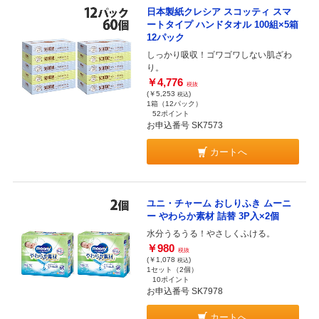
日本製紙クレシア スコッティ スマ
ートタイプ ハンドタオル 100組×5箱
12パック
しっかり吸収！ゴワゴワしない肌ざわ
り。
￥4,776
税抜
(￥5,253
)
税込
1箱（12パック）
52ポイント
お申込番号 SK7573
カートへ
ユニ・チャーム おしりふき ムーニ
ー やわらか素材 詰替 3P入×2個
水分うるうる！やさしくふける。
￥980
税抜
(￥1,078
)
税込
1セット（2個）
10ポイント
お申込番号 SK7978
カートへ