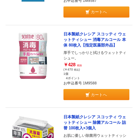
お申込番号 1M9587
カートへ
日本製紙クレシア スコッティ ウェ
ットティシュー 消毒アルコール 本
体 80枚入【指定医薬部外品】
厚手でしっかりと拭けるウェットティ
シュー。
￥428
税抜
(￥470
)
税込
1個
4ポイント
お申込番号 1M9588
カートへ
日本製紙クレシア スコッティ ウェ
ットティシュー 除菌アルコール 詰
替 100枚入×3個入
お肌に優しい除菌用ウェットティッシ