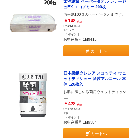
太洋紙業 ペーパータオル レナージ
ュEX エコノミー 200枚
再生紙100％のペーパータオルです。
￥148
税抜
(￥162
)
税込
1パック
1ポイント
お申込番号 1M9418
カートへ
日本製紙クレシア スコッティ ウェ
ットティシュー 除菌アルコール 本
体 120枚入
お肌に優しい除菌用ウェットティッシ
ュ。
￥428
税抜
(￥470
)
税込
1個
4ポイント
お申込番号 1M9584
カートへ