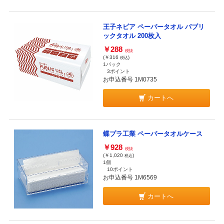
王子ネピア ペーパータオル パブリ
ックタオル 200枚入
￥288
税抜
(￥316
)
税込
1パック
3ポイント
お申込番号 1M0735
カートへ
蝶プラ工業 ペーパータオルケース
￥928
税抜
(￥1,020
)
税込
1個
10ポイント
お申込番号 1M6569
カートへ