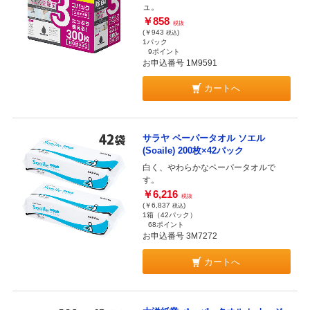
ュ。
￥858
税抜
(￥943
)
税込
1パック
9ポイント
お申込番号 1M9591
カートへ
サラヤ ペーパータオル ソエル
(Soaile) 200枚×42パック
白く、やわらかなペーパータオルで
す。
￥6,216
税抜
(￥6,837
)
税込
1箱（42パック）
68ポイント
お申込番号 3M7272
カートへ