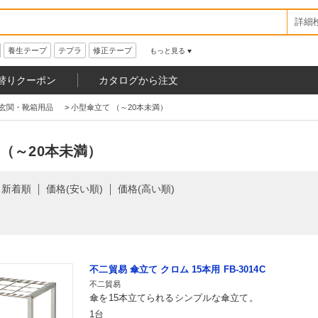
詳細
養生テープ
テプラ
修正テープ
もっと見る
替りクーポン
カタログから注文
玄関・靴箱用品
>
小型傘立て （～20本未満）
 （～20本未満）
新着順
価格(安い順)
価格(高い順)
不二貿易 傘立て クロム 15本用 FB-3014C
不二貿易
傘を15本立てられるシンプルな傘立て。
1台