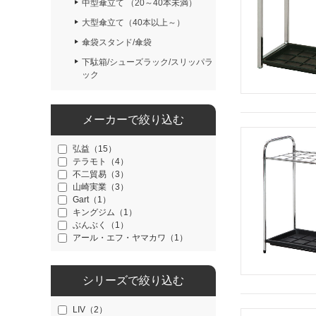
中型傘立て （20～40本未満）
大型傘立て（40本以上～）
傘袋スタンド/傘袋
下駄箱/シューズラック/スリッパラ
ック
メーカーで絞り込む
弘益（15）
テラモト（4）
不二貿易（3）
山崎実業（3）
Gart（1）
キングジム（1）
ぶんぶく（1）
アール・エフ・ヤマカワ（1）
シリーズで絞り込む
LIV（2）