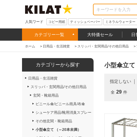
人気ワード
コピー用紙
ティッシュペーパー
ミネラルウォーター
カテゴリー一覧
大特価セール
日
ホーム
>
日用品・生活雑貨
>
スリッパ・玄関用品/その他日用品
>
小型傘立て
カテゴリーから探す
日用品・生活雑貨
指定しない
スリッパ・玄関用品/その他日用品
29
全
件
玄関・靴箱用品
ビニール傘/ビニール雨具/布傘
シューケア用品/靴用消臭スプレー
その他玄関・靴箱用品
小型傘立て （～20本未満）