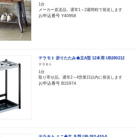
1台
メーカー直送品。通常1～2週間程で発送します
お申込番号 Y40958
テラモト 折りたたみ傘立A型 12本用 UB280212
テラモト
1台
取り寄せ品。通常2～4営業日以内に発送します
お申込番号 B15974
テラモト ミニ傘立 丸型 UB-282-410-0