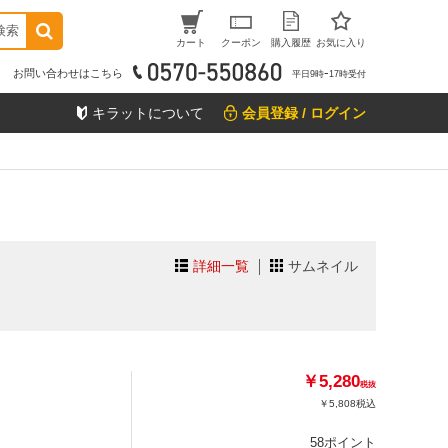
検索
カート
クーポン
購入履歴
お気に入り
お問い合わせはこちら
平日9時ｰ17時受付
キラットについて
会員登録 / ログイン
詳細一覧
サムネイル
￥5,280
税抜
￥5,808
税込
58ポイント