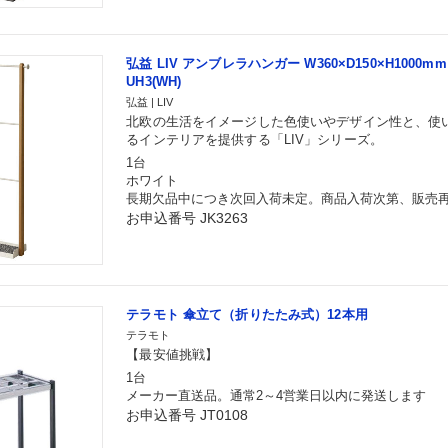
弘益 LIV アンブレラハンガー W360×D150×H1000mm
UH3(WH)
弘益 | LIV
北欧の生活をイメージした色使いやデザイン性と、使
るインテリアを提供する「LIV」シリーズ。
1台
ホワイト
長期欠品中につき次回入荷未定。商品入荷次第、販売
お申込番号 JK3263
テラモト 傘立て（折りたたみ式）12本用
テラモト
【最安値挑戦】
1台
メーカー直送品。通常2～4営業日以内に発送します
お申込番号 JT0108