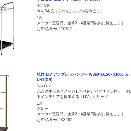
不二貿易
傘を9本立てられるシンプルな傘立て。
1台
メーカー直送品。通常2～4営業日以内に発送します
お申込番号 JF0612
弘益 LIV アンブレラハンガー W360×D150×H1000mm 
UH3(GR)
弘益 | LIV
北欧の生活をイメージした色使いやデザイン性と、使
るインテリアを提供する「LIV」シリーズ。
1台
グレー
メーカー直送品。通常2～4営業日以内に発送します
お申込番号 JK3262