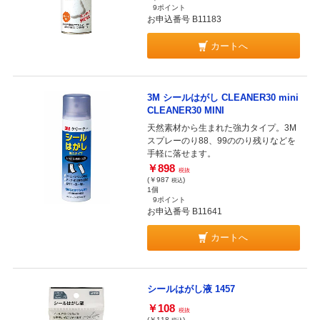
9ポイント
お申込番号 B11183
カートへ
3M シールはがし CLEANER30 mini
CLEANER30 MINI
天然素材から生まれた強力タイプ。3M
スプレーのり88、99ののり残りなどを
手軽に落せます。
￥898
税抜
(￥987
)
税込
1個
9ポイント
お申込番号 B11641
カートへ
シールはがし液 1457
￥108
税抜
(￥118
)