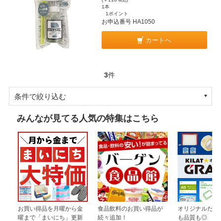
税込
1本
1ポイント
お申込番号 HA1050
カートへ
3
件
条件で絞り込む
みんなが見てる人気の特集はこちら
お買い得品を月曜から金
食品飲料のお買い得品が
オリジナルだか
曜まで「まいにち」更新
続々追加！
も品質も◎