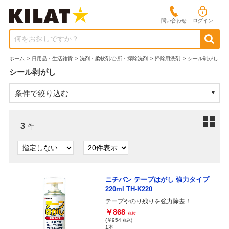
問い合わせ
ログイン
何をお探しですか？
ホーム
>
日用品・生活雑貨
>
洗剤・柔軟剤/台所・掃除洗剤
>
掃除用洗剤
>
シール剥がし
シール剥がし
条件で絞り込む
3
件
ニチバン テープはがし 強力タイプ
220ml TH-K220
テープやのり残りを強力除去！
￥868
税抜
(￥954
)
税込
1本