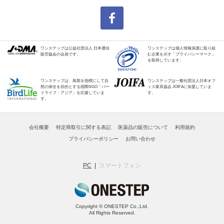
ワンステップは公益社団法人 日本通信
ワンステップは個人情報保護に取り組
販売協会の会員です。
む企業を示す「プライバシーマーク」
を取得しています。
ワンステップは、鳥類を指標にして自
ワンステップは一般社団法人日本オフ
然の保全を目的とする国際NGO「バー
ィス家具協会 JOIFAに加盟していま
ドライフ・アジア」を応援していま
す。
す。
会社概要
特定商取引に関する表記
医薬品の販売について
利用規約
プライバシーポリシー
お問い合わせ
PC
スマートフォン
Copyright © ONESTEP Co.,Ltd.
All Rights Reserved.