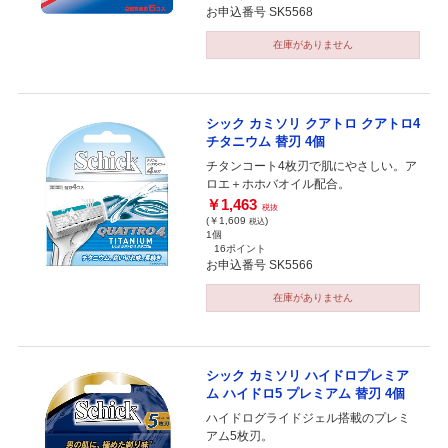
お申込番号 SK5568
在庫がありません
シック カミソリ クアトロ クアトロ4
チタニウム 替刃 4個
チタンコート4枚刃で肌にやさしい。ア
ロエ＋ホホバオイル配合。
￥1,463
税抜
(￥1,609
)
税込
1個
16ポイント
お申込番号 SK5566
在庫がありません
シック カミソリ ハイドロプレミア
ム ハイドロ5 プレミアム 替刃 4個
ハイドログライドジェル搭載のプレミ
アム5枚刃。