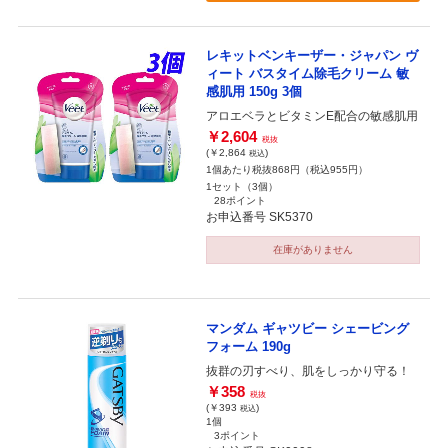
レキットベンキーザー・ジャパン ヴ
ィート バスタイム除毛クリーム 敏
感肌用 150g 3個
アロエベラとビタミンE配合の敏感肌用
￥2,604
税抜
(￥2,864
)
税込
1個あたり税抜868円（税込955円）
1セット（3個）
28ポイント
お申込番号 SK5370
在庫がありません
マンダム ギャツビー シェービング
フォーム 190g
抜群の刃すべり、肌をしっかり守る！
￥358
税抜
(￥393
)
税込
1個
3ポイント