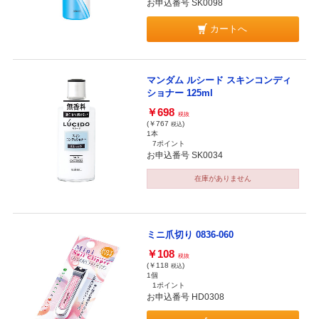
お申込番号 SK0098
カートへ
マンダム ルシード スキンコンディ
ショナー 125ml
￥698
税抜
(￥767
)
税込
1本
7ポイント
お申込番号 SK0034
在庫がありません
ミニ爪切り 0836-060
￥108
税抜
(￥118
)
税込
1個
1ポイント
お申込番号 HD0308