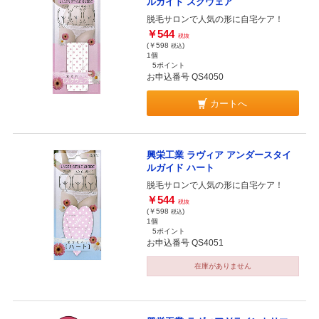
ルガイド スクウェア
脱毛サロンで人気の形に自宅ケア！
￥544
税抜
(￥598
)
税込
1個
5ポイント
お申込番号 QS4050
カートへ
興栄工業 ラヴィア アンダースタイ
ルガイド ハート
脱毛サロンで人気の形に自宅ケア！
￥544
税抜
(￥598
)
税込
1個
5ポイント
お申込番号 QS4051
在庫がありません