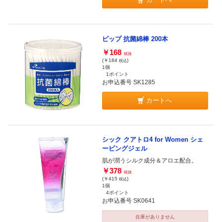
ピップ 抗菌綿棒 200本
￥168
税抜
(￥184
)
税込
1個
1ポイント
お申込番号 SK1285
カートへ
シック クアトロ4 for Women シェ
ービングジェル
肌が潤うシルク成分＆アロエ配合。
￥378
税抜
(￥415
)
税込
1個
4ポイント
お申込番号 SK0641
在庫がありません