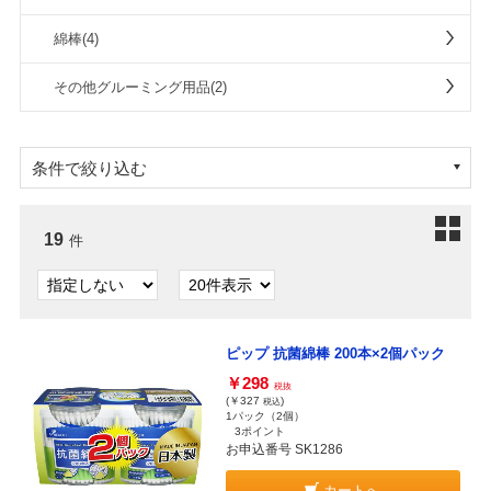
綿棒(4)
その他グルーミング用品(2)
条件で絞り込む
19
件
ピップ 抗菌綿棒 200本×2個パック
￥298
税抜
(￥327
)
税込
1パック（2個）
3ポイント
お申込番号 SK1286
カートへ