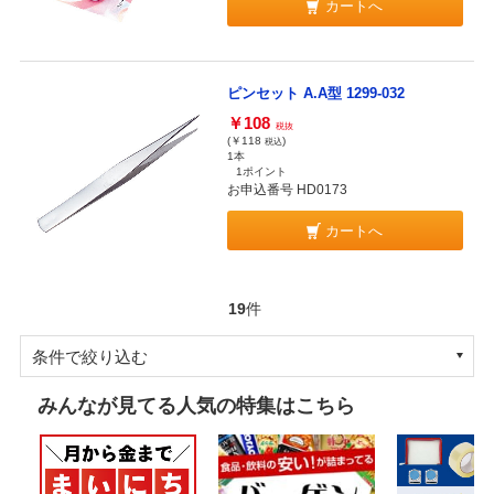
カートへ
ピンセット A.A型 1299-032
￥108
税抜
(￥118
)
税込
1本
1ポイント
お申込番号 HD0173
カートへ
19
件
条件で絞り込む
みんなが見てる人気の特集はこちら