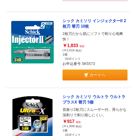
シック カミソリ インジェクターII 2
枚刃 替刃 10枚
2枚刃だから肌にソフトで剃り心地爽
快！
￥1,833
税抜
(￥2,016
)
税込
1個
20ポイント
お申込番号 SK5573
カートへ
シック カミソリ ウルトラ ウルトラ
プラスX 替刃 5個
首振り2枚刃にスムーザー付。滑らかな
深剃りで剃り残しにくい。
￥917
税抜
(￥1,008
)
税込
1個
10ポイント