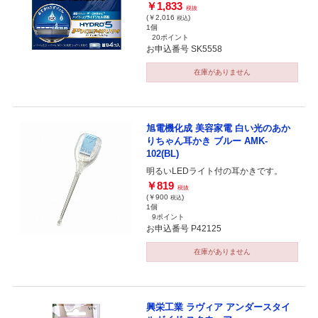
￥1,833
税抜
(￥2,016
)
税込
1個
20ポイント
お申込番号 SK5558
在庫がありません
旭電機化成 美容家電 白い光のあか
りちゃん耳かき ブルー AMK-
102(BL)
明るいLEDライト付の耳かきです。
￥819
税抜
(￥900
)
税込
1個
9ポイント
お申込番号 P42125
在庫がありません
興栄工業 ラヴィア アンダースタイ