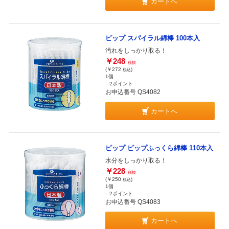
カートへ
ピップ スパイラル綿棒 100本入
汚れをしっかり取る！
￥248
税抜
(￥272
)
税込
1個
2ポイント
お申込番号 QS4082
カートへ
ピップ ピップふっくら綿棒 110本入
水分をしっかり取る！
￥228
税抜
(￥250
)
税込
1個
2ポイント
お申込番号 QS4083
カートへ