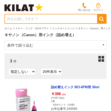
問い合わせ
ログイン
何をお探しですか？
ホーム
>
トナー・インク・OAサプライ
>
インクカートリッジ
>
キヤノン（Canon）用インク
キヤノン（Canon）用インク（詰め替え）
条件で絞り込む
3
件
詰め替えインク BCI-6PM用 30ml
￥398
税抜
(￥437
)
税込
1本
43ポイント
（10倍）
お申込番号 2A5595