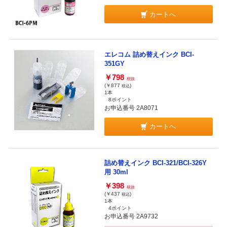
カートへ
エレコム 詰め替えインク BCI-
351GY
￥798
税抜
(￥877
)
税込
1本
8ポイント
お申込番号 2A8071
カートへ
詰め替えインク BCI-321/BCI-326Y
用 30ml
￥398
税抜
(￥437
)
税込
1本
4ポイント
お申込番号 2A9732