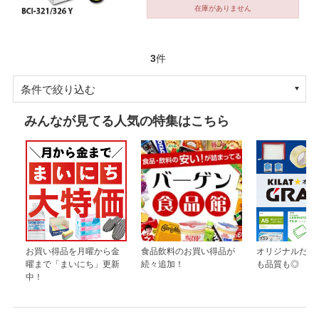
在庫がありません
3
件
条件で絞り込む
みんなが見てる人気の特集はこちら
お買い得品を月曜から金
食品飲料のお買い得品が
オリジナルだか
曜まで「まいにち」更新
続々追加！
も品質も◎
中！