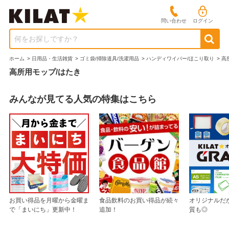
問い合わせ
ログイン
何をお探しですか？
ホーム
>
日用品・生活雑貨
>
ゴミ袋/掃除道具/洗濯用品
>
ハンディワイパー/ほこり取り
>
高
高所用モップ/はたき
みんなが見てる人気の特集はこちら
お買い得品を月曜から金曜ま
食品飲料のお買い得品が続々
オリジナルだ
で「まいにち」更新中！
追加！
質も◎