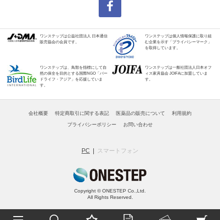
ワンステップは公益社団法人 日本通信
ワンステップは個人情報保護に取り組
販売協会の会員です。
む企業を示す「プライバシーマーク」
を取得しています。
ワンステップは、鳥類を指標にして自
ワンステップは一般社団法人日本オフ
然の保全を目的とする国際NGO「バー
ィス家具協会 JOIFAに加盟していま
ドライフ・アジア」を応援していま
す。
す。
会社概要
特定商取引に関する表記
医薬品の販売について
利用規約
プライバシーポリシー
お問い合わせ
PC
スマートフォン
Copyright © ONESTEP Co.,Ltd.
All Rights Reserved.