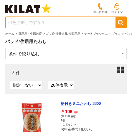
問い合わせ
ログイン
何をお探しですか？
ホーム
>
日用品・生活雑貨
>
ゴミ袋/掃除道具/洗濯用品
>
デッキブラシ/ハンドブラシ
>
パッ
パッド/住居用たわし
条件で絞り込む
7
件
柄付きミニたわし 3300
￥108
税抜
(￥118
)
税込
1個
1ポイント
お申込番号 HE0876