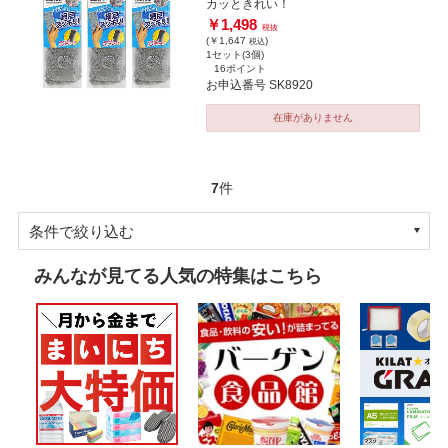
カッときれい！
￥1,498
税抜
(￥1,647
)
税込
1セット(3個)
16ポイント
お申込番号 SK8920
在庫がありません
7
件
条件で絞り込む
みんなが見てる人気の特集はこちら