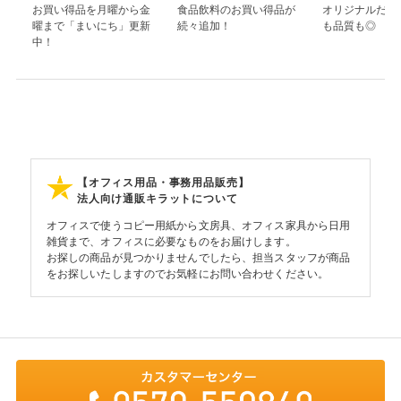
お買い得品を月曜から金
食品飲料のお買い得品が
オリジナルだか
曜まで「まいにち」更新
続々追加！
も品質も◎
中！
【オフィス用品・事務用品販売】
法人向け通販キラットについて
オフィスで使うコピー用紙から文房具、オフィス家具から日用
雑貨まで、オフィスに必要なものをお届けします。
お探しの商品が見つかりませんでしたら、担当スタッフが商品
をお探しいたしますのでお気軽にお問い合わせください。