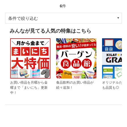
6
件
条件で絞り込む
みんなが見てる人気の特集はこちら
お買い得品を月曜から金
食品飲料のお買い得品が
オリジナルだか
曜まで「まいにち」更新
続々追加！
も品質も◎
中！