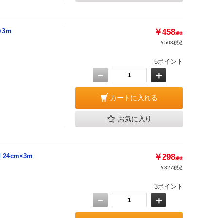
×3m
￥458
税抜
￥503
税込
5ポイント
－
＋
カートに入れる
お気に入り
24cm×3m
￥298
税抜
￥327
税込
3ポイント
－
＋