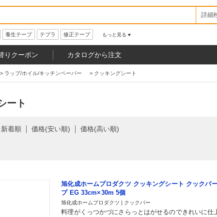
詳細
養生テープ
テプラ
修正テープ
もっと見る
替りクーポン
カタログから注文
>
ラップ/ホイル/キッチンペーパー
>
クッキングシート
シート
新着順
価格(安い順)
価格(高い順)
旭化成ホームプロダクツ クッキングシート クックパー
プ EG 33cm×30m 5個
旭化成ホームプロダクツ | クックパー
料理がくっつかづにさらっとはがせるのできれいに仕