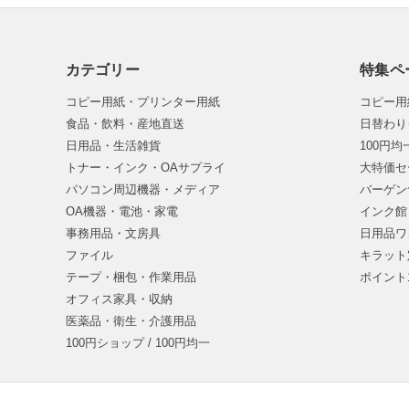
カテゴリー
特集ペ
コピー用紙・プリンター用紙
コピー用
食品・飲料・産地直送
日替わり
日用品・生活雑貨
100円
トナー・インク・OAサプライ
大特価セ
パソコン周辺機器・メディア
バーゲン
OA機器・電池・家電
インク館
事務用品・文房具
日用品ワ
ファイル
キラット
テープ・梱包・作業用品
ポイント
オフィス家具・収納
医薬品・衛生・介護用品
100円ショップ / 100円均一