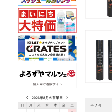
2026年8月の営業日
7
日
月
火
水
木
金
土
全
件