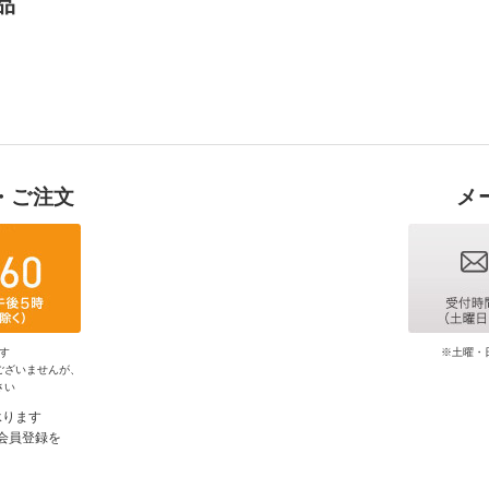
品
・ご注文
メ
す
※土曜・
ございませんが、
さい
承ります
会員登録を