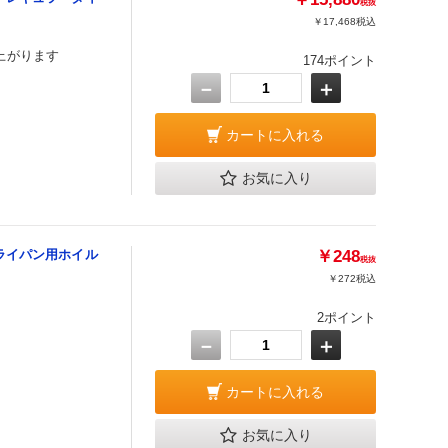
税抜
￥17,468
税込
上がります
174ポイント
－
＋
カートに入れる
お気に入り
ライパン用ホイル
￥248
税抜
￥272
税込
2ポイント
－
＋
カートに入れる
お気に入り