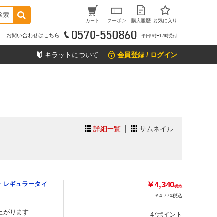
検索
カート
クーポン
購入履歴
お気に入り
お問い合わせはこちら
平日9時ｰ17時受付
キラットについて
会員登録 / ログイン
詳細一覧
サムネイル
 レギュラータイ
￥4,340
税抜
￥4,774
税込
上がります
47ポイント