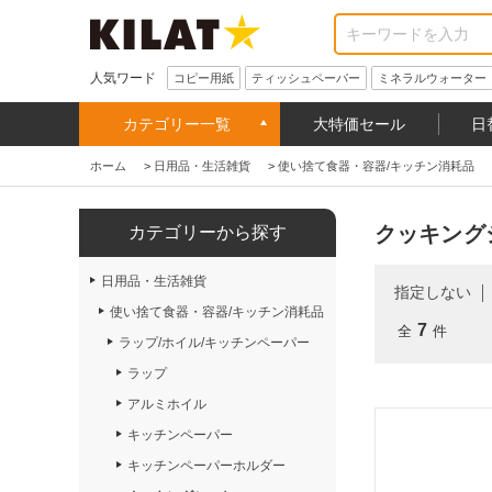
人気ワード
コピー用紙
ティッシュペーパー
ミネラルウォーター
カテゴリー一覧
大特価セール
日
ホーム
>
日用品・生活雑貨
>
使い捨て食器・容器/キッチン消耗品
クッキング
カテゴリーから探す
日用品・生活雑貨
指定しない
使い捨て食器・容器/キッチン消耗品
7
全
件
ラップ/ホイル/キッチンペーパー
ラップ
アルミホイル
キッチンペーパー
キッチンペーパーホルダー